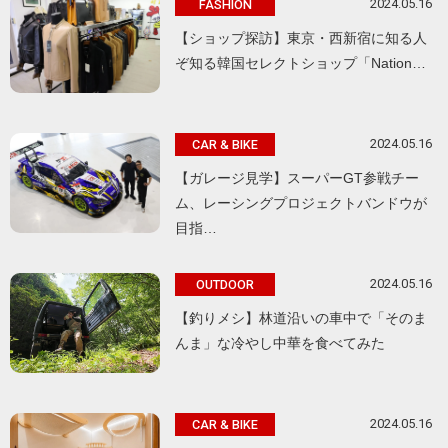
2024.05.16
FASHION
【ショップ探訪】東京・西新宿に知る人
ぞ知る韓国セレクトショップ「Nation…
2024.05.16
CAR & BIKE
【ガレージ見学】スーパーGT参戦チー
ム、レーシングプロジェクトバンドウが
目指…
2024.05.16
OUTDOOR
【釣りメシ】林道沿いの車中で「そのま
んま」な冷やし中華を食べてみた
2024.05.16
CAR & BIKE