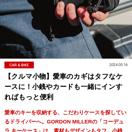
2024.05.16
CAR & BIKE
【クルマ小物】愛車のカギはタフなケ
ースに！小銭やカードも一緒にインす
ればもっと便利
愛車のキーを収納する、こだわりケースを探してい
るドライバーへ。GORDON MILLERの「コーデュ
ラ キーケース」は、素材もデザインもタフ。小銭