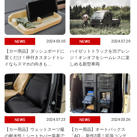
2024.03.05
2024.07.29
NEWS
NEWS
【カー用品】ダッシュボードに
ハイゼットトラックを渋アレン
置くだけ！枠付きスタンドトレ
ジ！オンオフをシームレスに楽
イならスマホの向きも…
しめる新型車両
2024.07.23
2024.03.26
NEWS
NEWS
【カー用品】ウェットスーツ級
【カー用品】オートバックス
の耐水性！シートカバー装着で
「AQ.」新作3選！拡張コンテ