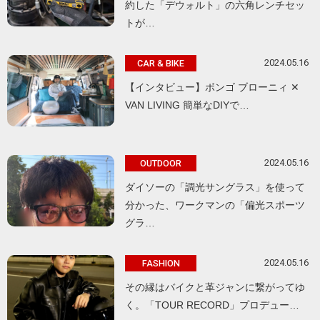
約した「デウォルト」の六角レンチセッ
トが…
2024.05.16
CAR & BIKE
【インタビュー】ボンゴ ブローニィ ✕
VAN LIVING 簡単なDIYで…
2024.05.16
OUTDOOR
ダイソーの「調光サングラス」を使って
分かった、ワークマンの「偏光スポーツ
グラ…
2024.05.16
FASHION
その縁はバイクと革ジャンに繋がってゆ
く。「TOUR RECORD」プロデュー…