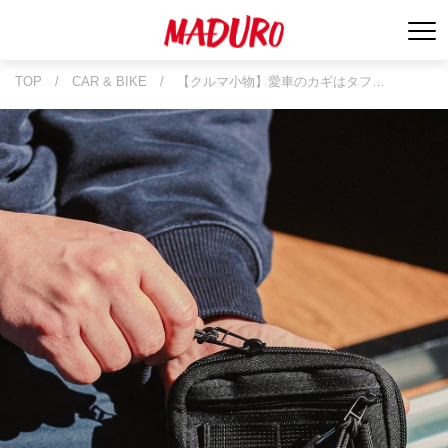
TOP
/
CAR & BIKE
/
【クルマ小物】愛車のカギはタフ…