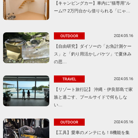
【キャンピングカー】車内に“猫専用”ル
ーム!? 2万円台から借りられる「にゃ…
2024.05.16
OUTDOOR
【自由研究】ダイソーの「お魚計測ケー
ス」と「釣り用活かしバケツ」で夏休み
の思…
2024.05.16
TRAVEL
【リゾート旅行記】 沖縄・伊良部島で家
族と過ごす、プールサイドで何もしな
い…
2024.05.16
OUTDOOR
【工具】愛車のメンテにも！8機能を集