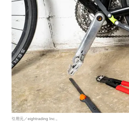
引用元／eightrading Inc.。