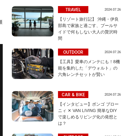
TRAVEL
2024.07.26
【リゾート旅行記】 沖縄・伊良
頑
部島で家族と過ごす、プールサ
。
イドで何もしない大人の贅沢時
間
OUTDOOR
2024.07.26
【工具】愛車のメンテにも！8機
能を集約した「デウォルト」の
六角レンチセットが賢い
CAR & BIKE
2024.07.26
【インタビュー】ボンゴ ブロー
ニィ ✕ VAN LIVING 簡単なDIY
で楽しめるリビング化の発想と
は？