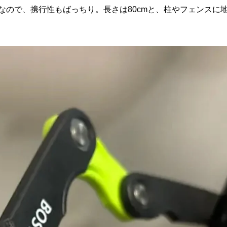
なので、携行性もばっちり。長さは80cmと、柱やフェンスに