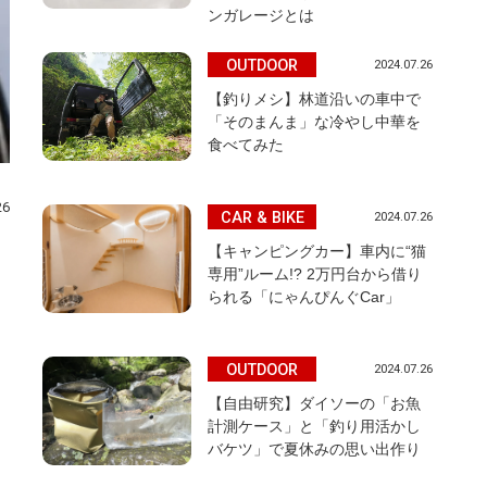
ンガレージとは
OUTDOOR
2024.07.26
【釣りメシ】林道沿いの車中で
「そのまんま」な冷やし中華を
食べてみた
26
CAR & BIKE
2024.07.26
【キャンピングカー】車内に“猫
専用”ルーム!? 2万円台から借り
られる「にゃんぴんぐCar」
OUTDOOR
、
2024.07.26
【自由研究】ダイソーの「お魚
計測ケース」と「釣り用活かし
バケツ」で夏休みの思い出作り