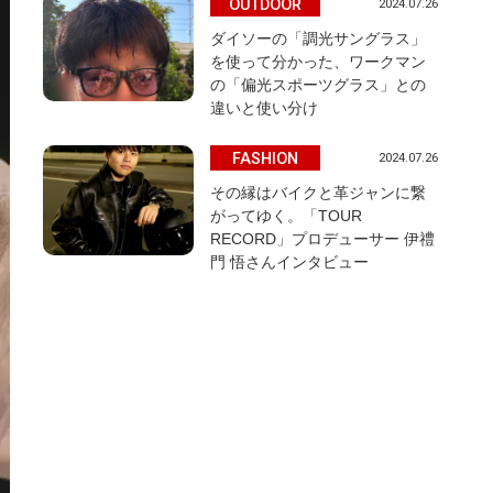
OUTDOOR
2024.07.26
ダイソーの「調光サングラス」
を使って分かった、ワークマン
の「偏光スポーツグラス」との
違いと使い分け
FASHION
2024.07.26
その縁はバイクと革ジャンに繋
がってゆく。「TOUR
RECORD」プロデューサー 伊禮
門 悟さんインタビュー