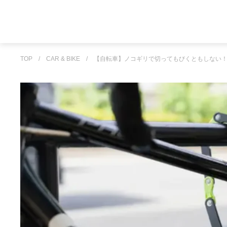
TOP
/
CAR & BIKE
/
【自転車】ノコギリで切ってもびくともしない！