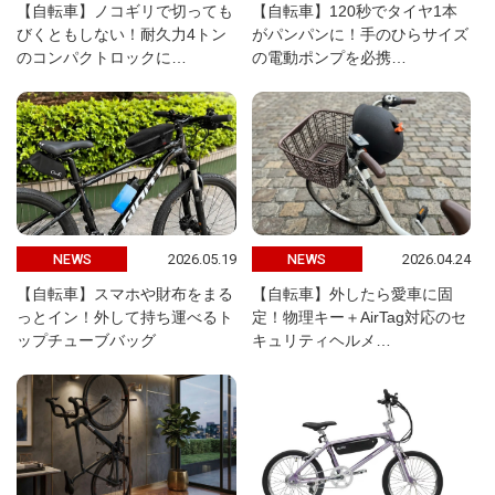
【自転車】ノコギリで切っても
【自転車】120秒でタイヤ1本
びくともしない！耐久力4トン
がパンパンに！手のひらサイズ
のコンパクトロックに…
の電動ポンプを必携…
2026.05.19
2026.04.24
NEWS
NEWS
【自転車】スマホや財布をまる
【自転車】外したら愛車に固
っとイン！外して持ち運べるト
定！物理キー＋AirTag対応のセ
ップチューブバッグ
キュリティヘルメ…