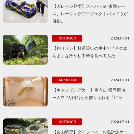
【ガレージ見学】スーパーGT参戦チー
ム、レーシングプロジェクトバンドウが
目指…
2024.07.31
OUTDOOR
【釣りメシ】林道沿いの車中で「そのま
んま」な冷やし中華を食べてみた
2024.07.31
CAR & BIKE
【キャンピングカー】車内に“猫専用”ル
ーム!? 2万円台から借りられる「にゃ…
2024.07.31
OUTDOOR
【自由研究】ダイソーの「お魚計測ケー