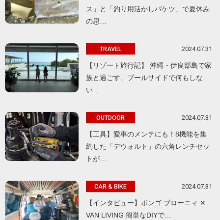
ス」と「釣り用活かしバケツ」で夏休み
の思…
2024.07.31
TRAVEL
【リゾート旅行記】 沖縄・伊良部島で家
族と過ごす、プールサイドで何もしな
い…
2024.07.31
OUTDOOR
【工具】愛車のメンテにも！8機能を集
約した「デウォルト」の六角レンチセッ
トが…
2024.07.31
CAR & BIKE
【インタビュー】ボンゴ ブローニィ ✕
VAN LIVING 簡単なDIYで…