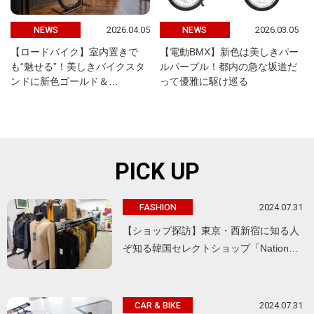
2026.04.05
2026.03.05
NEWS
NEWS
【ロードバイク】室内置きで
【電動BMX】新色は美しきパー
も“魅せる”！美しきバイクスタ
ルパープル！都内の急な坂道だ
ンドに新色ゴールド＆…
って優雅に駆け巡る
PICK UP
2024.07.31
FASHION
【ショップ探訪】東京・西新宿に知る人
ぞ知る韓国セレクトショップ「Nation…
2024.07.31
CAR & BIKE