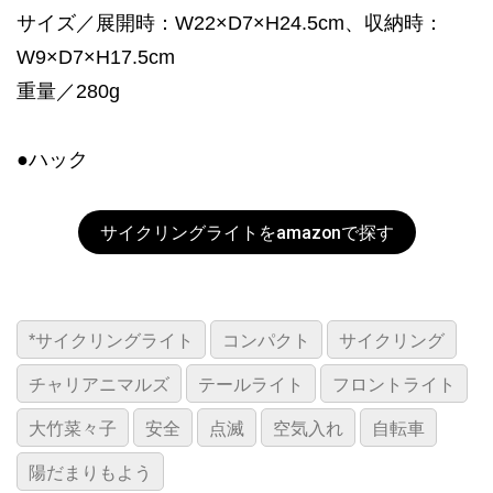
サイズ／展開時：W22×D7×H24.5cm、収納時：
W9×D7×H17.5cm
重量／280g
●ハック
サイクリングライトをamazonで探す
*サイクリングライト
コンパクト
サイクリング
チャリアニマルズ
テールライト
フロントライト
大竹菜々子
安全
点滅
空気入れ
自転車
陽だまりもよう