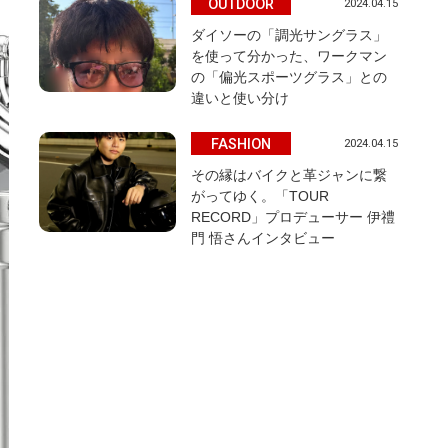
OUTDOOR
2024.04.15
ダイソーの「調光サングラス」
を使って分かった、ワークマン
の「偏光スポーツグラス」との
違いと使い分け
FASHION
2024.04.15
その縁はバイクと革ジャンに繋
がってゆく。「TOUR
RECORD」プロデューサー 伊禮
門 悟さんインタビュー