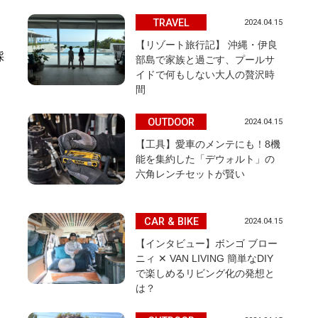
TRAVEL
2024.04.15
【リゾート旅行記】 沖縄・伊良
採
部島で家族と過ごす、プールサ
イドで何もしない大人の贅沢時
。
間
OUTDOOR
2024.04.15
【工具】愛車のメンテにも！8機
能を集約した「デウォルト」の
六角レンチセットが賢い
CAR & BIKE
2024.04.15
【インタビュー】ボンゴ ブロー
ニィ ✕ VAN LIVING 簡単なDIY
で楽しめるリビング化の発想と
は？