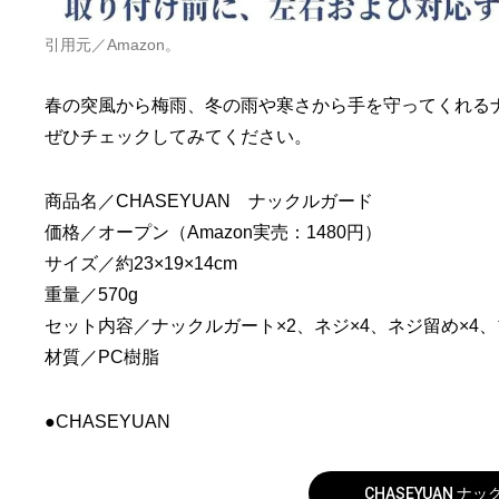
引用元／Amazon。
春の突風から梅雨、冬の雨や寒さから手を守ってくれる
ぜひチェックしてみてください。
商品名／CHASEYUAN ナックルガード
価格／オープン（Amazon実売：1480円）
サイズ／‎約23×19×14cm
重量／570g
セット内容／ナックルガート×2、ネジ×4、ネジ留め×4、
材質／PC樹脂
●CHASEYUAN
CHASEYUAN ナ