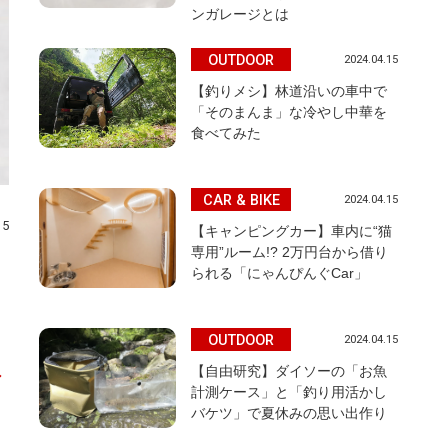
ンガレージとは
OUTDOOR
2024.04.15
【釣りメシ】林道沿いの車中で
「そのまんま」な冷やし中華を
食べてみた
CAR & BIKE
2024.04.15
15
【キャンピングカー】車内に“猫
専用”ルーム!? 2万円台から借り
られる「にゃんぴんぐCar」
OUTDOOR
2024.04.15
【自由研究】ダイソーの「お魚
外
計測ケース」と「釣り用活かし
バケツ」で夏休みの思い出作り