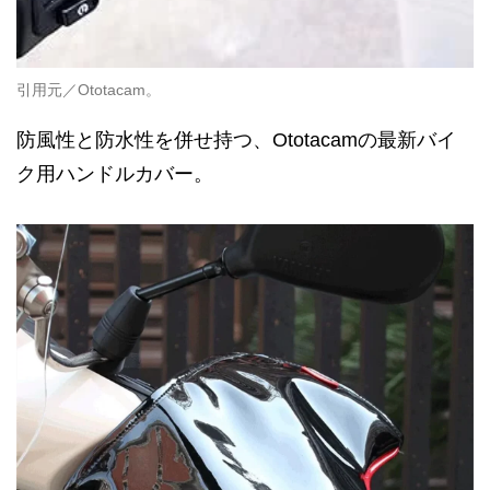
引用元／Ototacam。
防風性と防水性を併せ持つ、Ototacamの最新バイ
ク用ハンドルカバー。