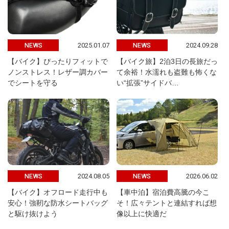
2025.01.07
2024.09.28
NEWS
NEWS
【バイク】ぴったりフィットで
【バイク旅】2泊3日の長旅だっ
ノンストレス！レザー調カバー
て余裕！水濡れも盗難も怖くな
でシートを守る
い“拡張”サイドバ…
2024.08.05
2026.06.02
NEWS
NEWS
【バイク】オフロード走行中も
【車中泊】宿泊費高騰の今こ
安心！強靭な防水シートバッグ
そ！広々テントと連結すれば想
と駆け抜けよう
像以上に快適だ