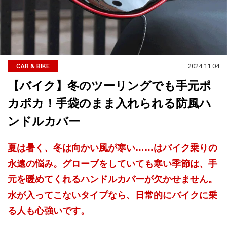
2024.11.04
CAR & BIKE
【バイク】冬のツーリングでも手元ポ
カポカ！手袋のまま入れられる防風ハ
ンドルカバー
夏は暑く、冬は向かい風が寒い……はバイク乗りの
永遠の悩み。グローブをしていても寒い季節は、手
元を暖めてくれるハンドルカバーが欠かせません。
水が入ってこないタイプなら、日常的にバイクに乗
る人も心強いです。