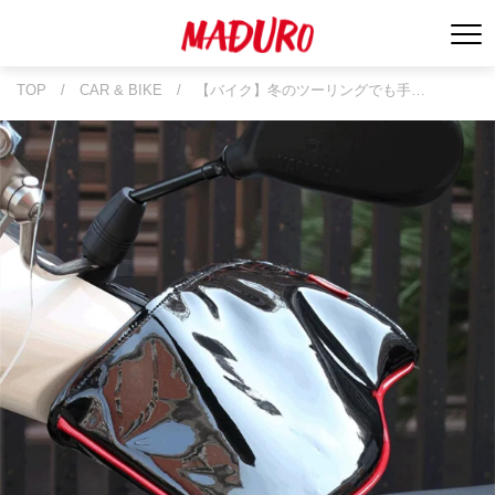
TOP
/
CAR & BIKE
/
【バイク】冬のツーリングでも手…