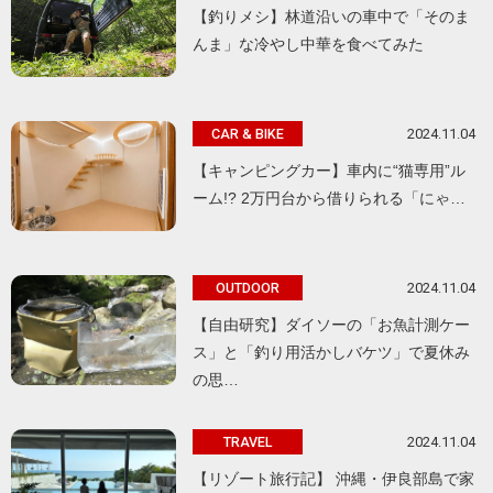
【釣りメシ】林道沿いの車中で「そのま
んま」な冷やし中華を食べてみた
2024.11.04
CAR & BIKE
【キャンピングカー】車内に“猫専用”ル
ーム!? 2万円台から借りられる「にゃ…
2024.11.04
OUTDOOR
【自由研究】ダイソーの「お魚計測ケー
ス」と「釣り用活かしバケツ」で夏休み
の思…
2024.11.04
TRAVEL
【リゾート旅行記】 沖縄・伊良部島で家