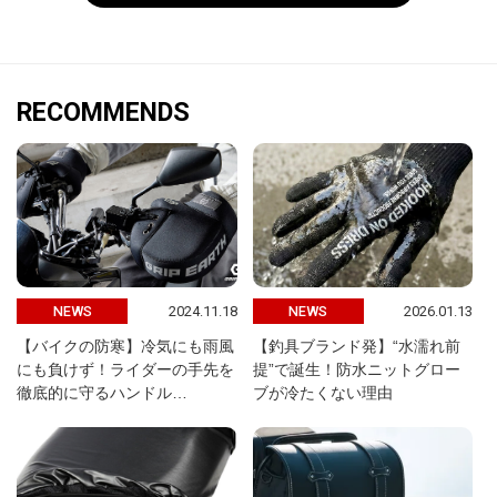
RECOMMENDS
2024.11.18
2026.01.13
NEWS
NEWS
【バイクの防寒】冷気にも雨風
【釣具ブランド発】“水濡れ前
にも負けず！ライダーの手先を
提”で誕生！防水ニットグロー
徹底的に守るハンドル…
ブが冷たくない理由