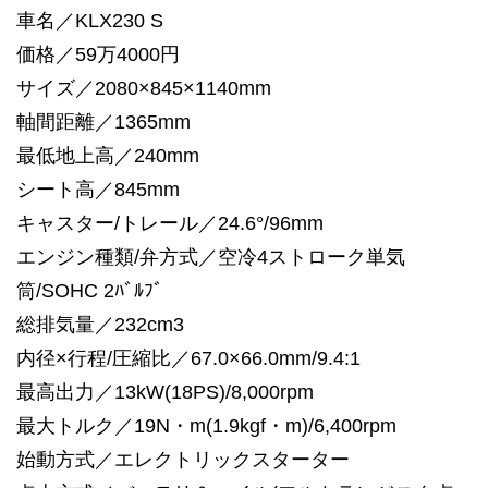
車名／KLX230 S
価格／59万4000円
サイズ／2080×845×1140mm
軸間距離／1365mm
最低地上高／240mm
シート高／845mm
キャスター/トレール／24.6°/96mm
エンジン種類/弁方式／空冷4ストローク単気
筒/SOHC 2ﾊﾞﾙﾌﾞ
総排気量／232cm3
内径×行程/圧縮比／67.0×66.0mm/9.4:1
最高出力／13kW(18PS)/8,000rpm
最大トルク／19N・m(1.9kgf・m)/6,400rpm
始動方式／エレクトリックスターター