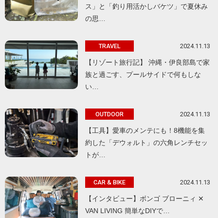
ス」と「釣り用活かしバケツ」で夏休み
の思…
2024.11.13
TRAVEL
【リゾート旅行記】 沖縄・伊良部島で家
族と過ごす、プールサイドで何もしな
い…
2024.11.13
OUTDOOR
【工具】愛車のメンテにも！8機能を集
約した「デウォルト」の六角レンチセッ
トが…
2024.11.13
CAR & BIKE
【インタビュー】ボンゴ ブローニィ ✕
VAN LIVING 簡単なDIYで…