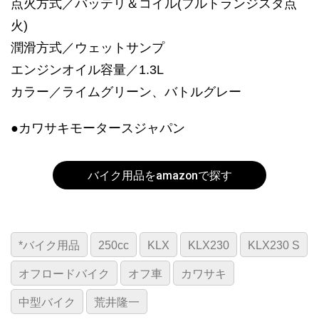
点火方式／バッテリ＆コイル(フルトランジスタ点
火)
潤滑方式／ウェットサンプ
エンジンオイル容量／1.3L
カラー／ライムグリーン、バトルグレー
●カワサキモータースジャパン
バイク用品をamazonで探す
*バイク用品
250cc
KLX
KLX230
KLX230 S
オフロードバイク
オフ車
カワサキ
中型バイク
荒井隆一