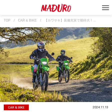
TOP
/
CAR & BIKE
/
【カワサキ】装備充実で期待大！…
2024.11.13
CAR & BIKE