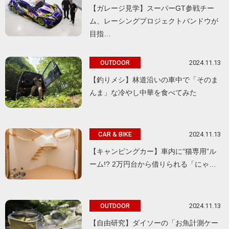
【ガレージ見学】スーパーGT参戦チー
ム、レーシングプロジェクトバンドウが
目指…
2024.11.13
OUTDOOR
【釣りメシ】林道沿いの車中で「そのま
んま」な冷やし中華を食べてみた
2024.11.13
CAR & BIKE
【キャンピングカー】車内に“猫専用”ル
ーム!? 2万円台から借りられる「にゃ…
2024.11.13
OUTDOOR
【自由研究】ダイソーの「お魚計測ケー