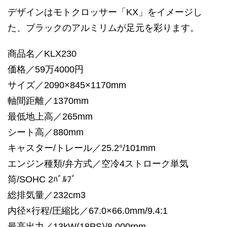
デザインはモトクロッサー「KX」をイメージし
た、ブラックのアルミリムが足元を彩ります。
商品名／KLX230
価格／59万4000円
サイズ／2090×845×1170mm
軸間距離／1370mm
最低地上高／265mm
シート高／880mm
キャスター/トレール／25.2°/101mm
エンジン種類/弁方式／空冷4ストローク単気
筒/SOHC 2ﾊﾞﾙﾌﾞ
総排気量／232cm3
内径×行程/圧縮比／67.0×66.0mm/9.4:1
最高出力／13kW(18PS)/8,000rpm