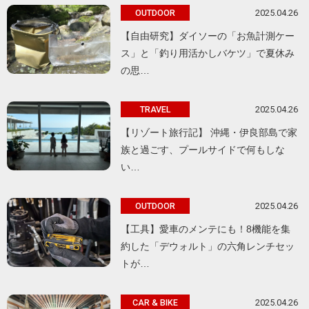
2025.04.26
OUTDOOR
【自由研究】ダイソーの「お魚計測ケー
ス」と「釣り用活かしバケツ」で夏休み
の思…
2025.04.26
TRAVEL
【リゾート旅行記】 沖縄・伊良部島で家
族と過ごす、プールサイドで何もしな
い…
2025.04.26
OUTDOOR
【工具】愛車のメンテにも！8機能を集
約した「デウォルト」の六角レンチセッ
トが…
2025.04.26
CAR & BIKE