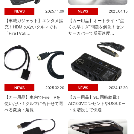
2025.11.09
2025.04.15
NEWS
NEWS
【車載ガジェット】エンタメ拡
【カー用品】オートライト“点
充！HDMIのないクルマでも
くの早すぎ”問題を解決！セン
「FireTVSti…
サーカバーで反応速度…
2025.02.20
2024.12.20
NEWS
NEWS
【カー用品】車内でFire TVを
【カー用品】9口同時給電！
使いたい！クルマに合わせて選
AC100VコンセントやUSBポー
べる変換・延長…
トを増設して快適…