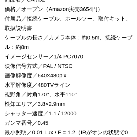
価格／オープン（Amazon実売3654円）
付属品／接続ケーブル、ホールソー、取付キット、
取扱説明書
ケーブルの長さ／カメラ本体：約0.5m、接続ケーブ
ル：約8m
イメージセンサー／1/4 PC7070
映像信号方式／PAL / NTSC
画像解像度／640×480pix
水平解像度／480TVライン
視野角／対角170°、水平110°
検知エリア／3.8×2.9mm
シャッター速度／1-1 / 12000
ガンマ番号／0.45
最小照明／0.01 Lux / F = 1.2（IRがオンの状態で0