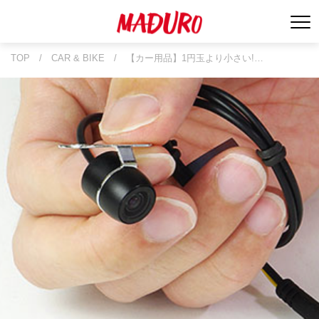
TOP
/
CAR & BIKE
/
【カー用品】1円玉より小さい!…