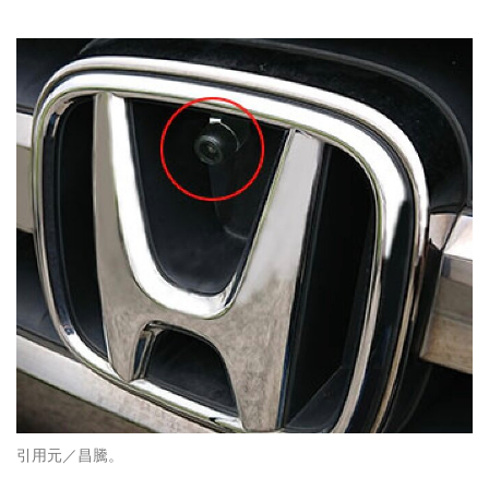
引用元／昌騰。