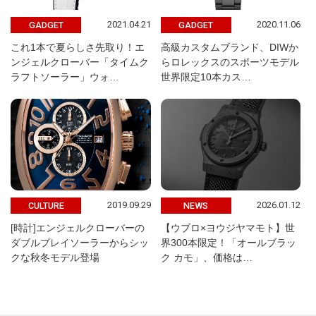
2021.04.21
2020.11.06
GADGET
GADGET
これ1本で夏らしさ先取り！エ
高級カスタムブランド、DIWか
ンジェルクローバー「タイムク
らロレックスのスポーツモデル
ラフトソーラー」ウォ…
世界限定10本カス…
2019.09.29
2026.01.12
CULTURE
NEWS
[時計]エンジェルクローバーの
【ウブロ×ヨウジヤマモト】世
ダブルプレイソーラーからシッ
界300本限定！「オールブラッ
クな秋冬モデル登場
ク カモ」、価格は…