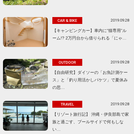
2019.09.28
CAR & BIKE
【キャンピングカー】車内に“猫専用”ル
ーム!? 2万円台から借りられる「にゃ…
2019.09.28
OUTDOOR
【自由研究】ダイソーの「お魚計測ケー
ス」と「釣り用活かしバケツ」で夏休み
の思…
2019.09.28
TRAVEL
【リゾート旅行記】 沖縄・伊良部島で家
族と過ごす、プールサイドで何もしな
い…