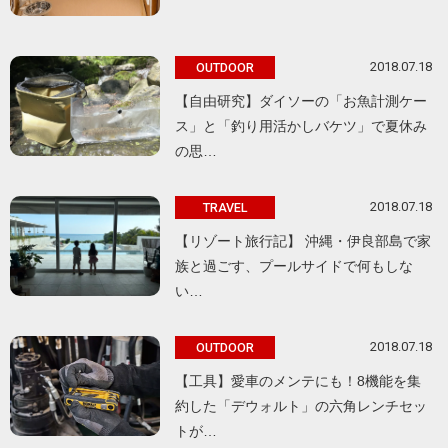
2018.07.18
OUTDOOR
【自由研究】ダイソーの「お魚計測ケー
ス」と「釣り用活かしバケツ」で夏休み
の思…
2018.07.18
TRAVEL
【リゾート旅行記】 沖縄・伊良部島で家
族と過ごす、プールサイドで何もしな
い…
2018.07.18
OUTDOOR
【工具】愛車のメンテにも！8機能を集
約した「デウォルト」の六角レンチセッ
トが…