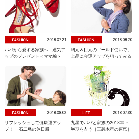
2018.07.21
2018.08.20
FASHION
FASHION
パパから愛する家族へ 運気ア
胸元＆目元のゴールド使いで、
ップのプレゼント＜ママ編＞
上品に金運アップを狙ってみる
2018.08.02
2018.07.30
FASHION
LIFE
リフレッシュして健康運アッ
九星でパパと家族の2018年下
プ！ 一石二鳥の休日服
半期を占う［三碧木星の運気］