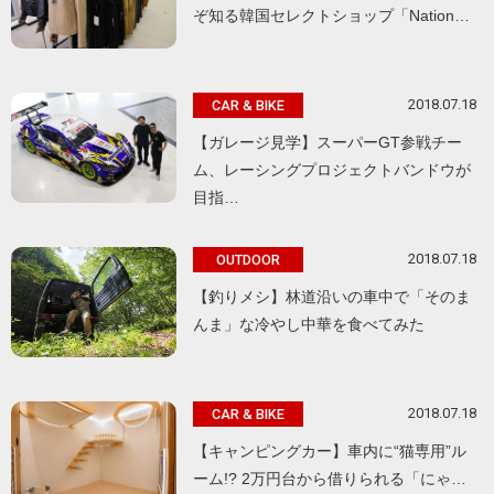
ぞ知る韓国セレクトショップ「Nation…
2018.07.18
CAR & BIKE
【ガレージ見学】スーパーGT参戦チー
ム、レーシングプロジェクトバンドウが
目指…
2018.07.18
OUTDOOR
【釣りメシ】林道沿いの車中で「そのま
んま」な冷やし中華を食べてみた
2018.07.18
CAR & BIKE
【キャンピングカー】車内に“猫専用”ル
ーム!? 2万円台から借りられる「にゃ…