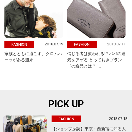
2018.07.19
2018.07.11
FASHION
FASHION
家族とともに過ごす、クロムハ
信じる者は救われる!? パパの運
ーツがある週末
気をアゲる とっておきブラン
ドの逸品とは？ …
PICK UP
2018.07.18
FASHION
【ショップ探訪】東京・西新宿に知る人