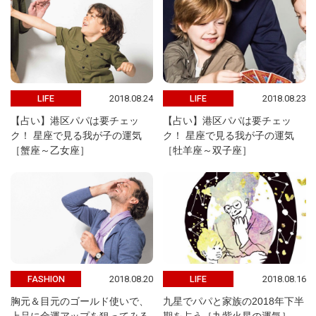
2018.08.24
2018.08.23
LIFE
LIFE
【占い】港区パパは要チェッ
【占い】港区パパは要チェッ
ク！ 星座で見る我が子の運気
ク！ 星座で見る我が子の運気
［蟹座～乙女座］
［牡羊座～双子座］
2018.08.20
2018.08.16
FASHION
LIFE
胸元＆目元のゴールド使いで、
九星でパパと家族の2018年下半