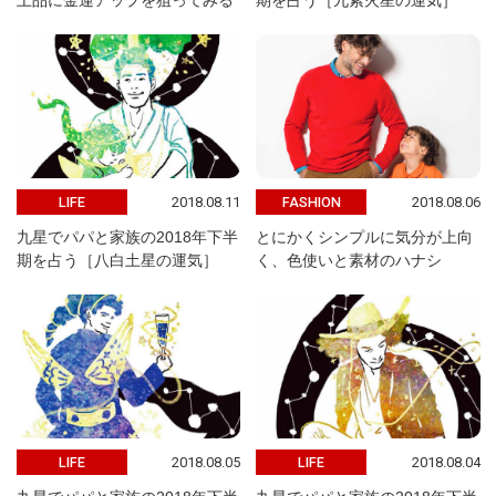
上品に金運アップを狙ってみる
期を占う［九紫火星の運気］
2018.08.11
2018.08.06
LIFE
FASHION
九星でパパと家族の2018年下半
とにかくシンプルに気分が上向
期を占う［八白土星の運気］
く、色使いと素材のハナシ
2018.08.05
2018.08.04
LIFE
LIFE