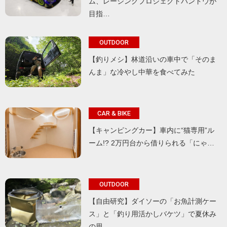
ム、レーシングプロジェクトバンドウが
目指…
OUTDOOR
【釣りメシ】林道沿いの車中で「そのま
んま」な冷やし中華を食べてみた
CAR & BIKE
【キャンピングカー】車内に“猫専用”ル
ーム!? 2万円台から借りられる「にゃ…
OUTDOOR
【自由研究】ダイソーの「お魚計測ケー
ス」と「釣り用活かしバケツ」で夏休み
の思…