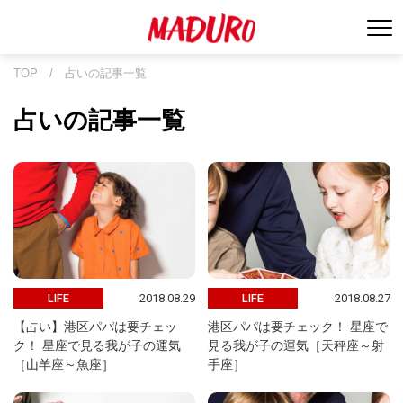
TOP
/
占いの記事一覧
占いの記事一覧
2018.08.29
2018.08.27
LIFE
LIFE
【占い】港区パパは要チェッ
港区パパは要チェック！ 星座で
ク！ 星座で見る我が子の運気
見る我が子の運気［天秤座～射
［山羊座～魚座］
手座］