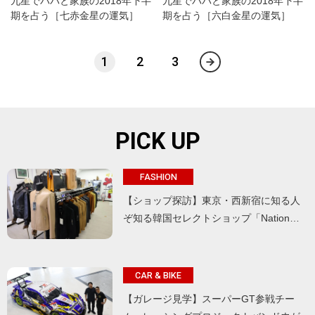
九星でパパと家族の2018年下半
九星でパパと家族の2018年下半
期を占う［七赤金星の運気］
期を占う［六白金星の運気］
1
2
3
PICK UP
FASHION
【ショップ探訪】東京・西新宿に知る人
ぞ知る韓国セレクトショップ「Nation…
CAR & BIKE
【ガレージ見学】スーパーGT参戦チー