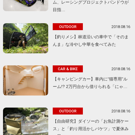
ム、レーシングプロジェクトバンドウが
目指…
2018.08.16
OUTDOOR
【釣りメシ】林道沿いの車中で「そのま
んま」な冷やし中華を食べてみた
2018.08.16
CAR & BIKE
【キャンピングカー】車内に“猫専用”ル
ーム!? 2万円台から借りられる「にゃ…
2018.08.16
OUTDOOR
【自由研究】ダイソーの「お魚計測ケー
ス」と「釣り用活かしバケツ」で夏休み