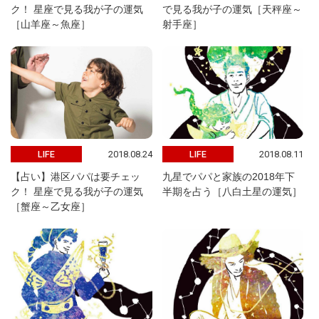
ク！ 星座で見る我が子の運気
で見る我が子の運気［天秤座～
［山羊座～魚座］
射手座］
2018.08.24
2018.08.11
LIFE
LIFE
【占い】港区パパは要チェッ
九星でパパと家族の2018年下
ク！ 星座で見る我が子の運気
半期を占う［八白土星の運気］
［蟹座～乙女座］