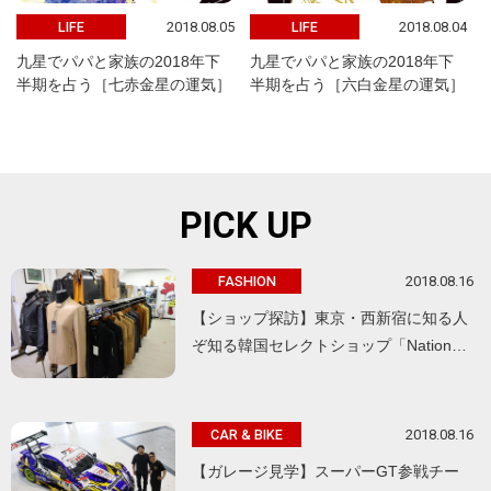
2018.08.05
2018.08.04
LIFE
LIFE
九星でパパと家族の2018年下
九星でパパと家族の2018年下
半期を占う［七赤金星の運気］
半期を占う［六白金星の運気］
PICK UP
2018.08.16
FASHION
【ショップ探訪】東京・西新宿に知る人
ぞ知る韓国セレクトショップ「Nation…
2018.08.16
CAR & BIKE
【ガレージ見学】スーパーGT参戦チー