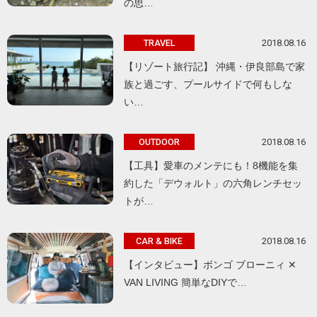
の思…
2018.08.16
TRAVEL
【リゾート旅行記】 沖縄・伊良部島で家
族と過ごす、プールサイドで何もしな
い…
2018.08.16
OUTDOOR
【工具】愛車のメンテにも！8機能を集
約した「デウォルト」の六角レンチセッ
トが…
2018.08.16
CAR & BIKE
【インタビュー】ボンゴ ブローニィ ✕
VAN LIVING 簡単なDIYで…