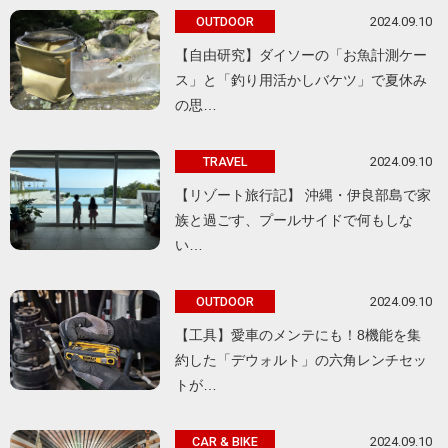
2024.09.10
OUTDOOR
【自由研究】ダイソーの「お魚計測ケー
ス」と「釣り用活かしバケツ」で夏休み
の思…
2024.09.10
TRAVEL
【リゾート旅行記】 沖縄・伊良部島で家
族と過ごす、プールサイドで何もしな
い…
2024.09.10
OUTDOOR
【工具】愛車のメンテにも！8機能を集
約した「デウォルト」の六角レンチセッ
トが…
2024.09.10
CAR & BIKE