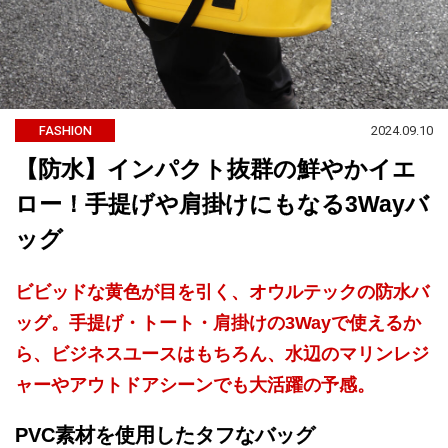
2024.09.10
FASHION
【防水】インパクト抜群の鮮やかイエ
ロー！手提げや肩掛けにもなる3Wayバ
ッグ
ビビッドな黄色が目を引く、オウルテックの防水バ
ッグ。手提げ・トート・肩掛けの3Wayで使えるか
ら、ビジネスユースはもちろん、水辺のマリンレジ
ャーやアウトドアシーンでも大活躍の予感。
PVC素材を使用したタフなバッグ