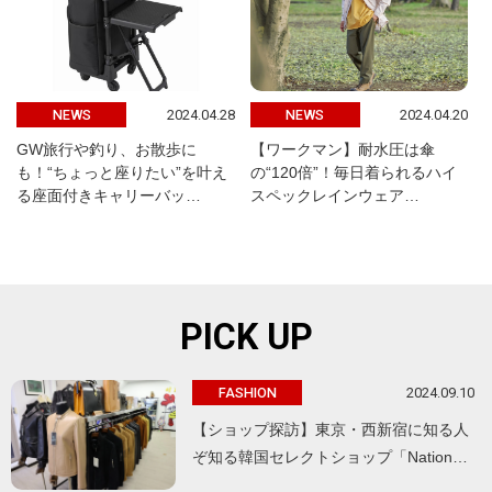
2024.04.28
2024.04.20
NEWS
NEWS
GW旅行や釣り、お散歩に
【ワークマン】耐水圧は傘
も！“ちょっと座りたい”を叶え
の“120倍”！毎日着られるハイ
る座面付きキャリーバッ…
スペックレインウェア…
PICK UP
2024.09.10
FASHION
【ショップ探訪】東京・西新宿に知る人
ぞ知る韓国セレクトショップ「Nation…