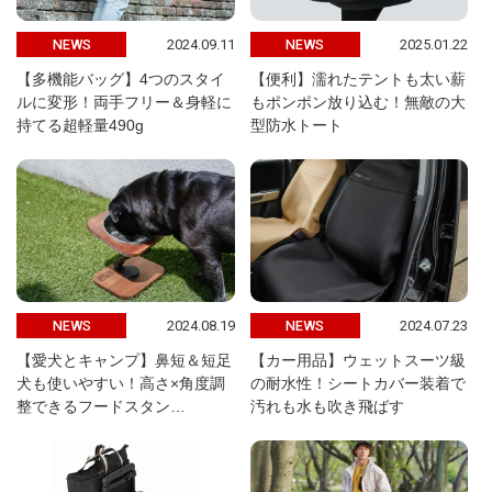
2024.09.11
2025.01.22
NEWS
NEWS
【多機能バッグ】4つのスタイ
【便利】濡れたテントも太い薪
ルに変形！両手フリー＆身軽に
もポンポン放り込む！無敵の大
持てる超軽量490g
型防水トート
2024.08.19
2024.07.23
NEWS
NEWS
【愛犬とキャンプ】鼻短＆短足
【カー用品】ウェットスーツ級
犬も使いやすい！高さ×角度調
の耐水性！シートカバー装着で
整できるフードスタン…
汚れも水も吹き飛ばす