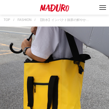
TOP
/
FASHION
/
【防水】インパクト抜群の鮮やか…