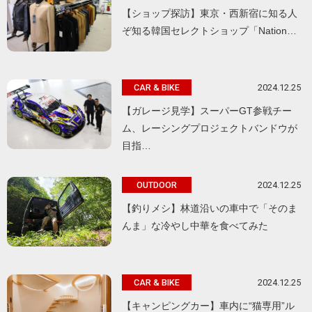
【ショップ探訪】東京・西新宿に知る人
ぞ知る韓国セレクトショップ「Nation…
2024.12.25
CAR & BIKE
【ガレージ見学】スーパーGT参戦チー
ム、レーシングプロジェクトバンドウが
目指…
2024.12.25
OUTDOOR
【釣りメシ】林道沿いの車中で「そのま
んま」な冷やし中華を食べてみた
2024.12.25
CAR & BIKE
【キャンピングカー】車内に“猫専用”ル