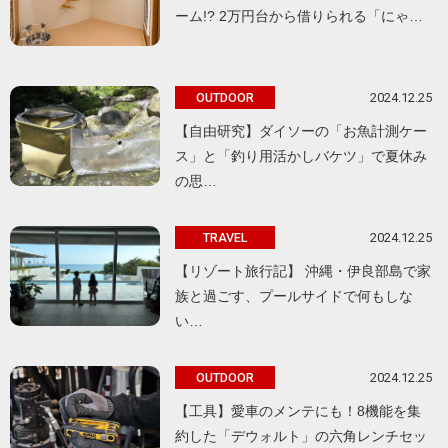
ーム!? 2万円台から借りられる「にゃ…
2024.12.25
OUTDOOR
【自由研究】ダイソーの「お魚計測ケー
ス」と「釣り用活かしバケツ」で夏休み
の思…
2024.12.25
TRAVEL
【リゾート旅行記】 沖縄・伊良部島で家
族と過ごす、プールサイドで何もしな
い…
2024.12.25
OUTDOOR
【工具】愛車のメンテにも！8機能を集
約した「デウォルト」の六角レンチセッ