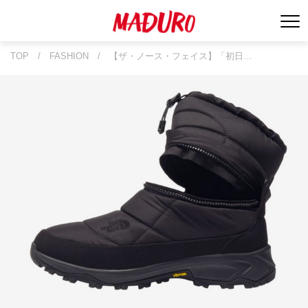
TOP
/
FASHION
/
【ザ・ノース・フェイス】「初日…