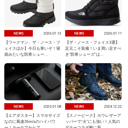
2026.01.13
2026.01.11
NEWS
NEWS
【ワークマン、ザ・ノース・フ
【ザ・ノース・フェイス3選】
ェイスほか】今日も寒いぞ！寝
足元こそ装備！いま買い足すべ
袋みたいな防寒シュー…
き“防寒シューズ”は…
2025.01.08
2024.12.22
NEWS
NEWS
【エアダスター】スマホサイズ
【スノーピーク】カウレザーア
なのに風速35m/sのハイパワ
ッパーで“火”にも強い！人気の
ー！カーケアからア…
ダナーコラボ靴に新…