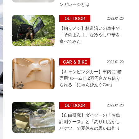
ンガレージとは
OUTDOOR
2022.01.20
【釣りメシ】林道沿いの車中で
「そのまんま」な冷やし中華を
食べてみた
CAR & BIKE
2022.01.20
【キャンピングカー】車内に“猫
専用”ルーム!? 2万円台から借り
られる「にゃんぴんぐCar」
OUTDOOR
2022.01.20
【自由研究】ダイソーの「お魚
計測ケース」と「釣り用活かし
バケツ」で夏休みの思い出作り