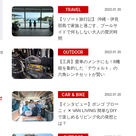
TRAVEL
2022.01.20
【リゾート旅行記】 沖縄・伊良
部島で家族と過ごす、プールサ
イドで何もしない大人の贅沢時
間
OUTDOOR
2022.01.20
20
【工具】愛車のメンテにも！8機
能を集約した「デウォルト」の
六角レンチセットが賢い
CAR & BIKE
2022.01.20
セ
【インタビュー】ボンゴ ブロー
ニィ ✕ VAN LIVING 簡単なDIY
で楽しめるリビング化の発想と
は？