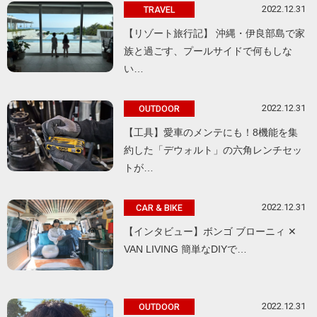
2022.12.31
TRAVEL
【リゾート旅行記】 沖縄・伊良部島で家
族と過ごす、プールサイドで何もしな
い…
2022.12.31
OUTDOOR
【工具】愛車のメンテにも！8機能を集
約した「デウォルト」の六角レンチセッ
トが…
2022.12.31
CAR & BIKE
【インタビュー】ボンゴ ブローニィ ✕
VAN LIVING 簡単なDIYで…
2022.12.31
OUTDOOR