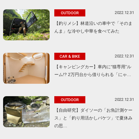
2022.12.31
OUTDOOR
【釣りメシ】林道沿いの車中で「そのま
んま」な冷やし中華を食べてみた
2022.12.31
CAR & BIKE
【キャンピングカー】車内に“猫専用”ル
ーム!? 2万円台から借りられる「にゃ…
2022.12.31
OUTDOOR
【自由研究】ダイソーの「お魚計測ケー
ス」と「釣り用活かしバケツ」で夏休み
の思…