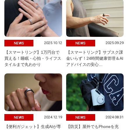
2025.10.12
2025.09.29
NEWS
NEWS
【スマートリング】1万円台で
【スマートリング】サブスク課
買える！睡眠・心拍・ライフス
金いらず！24時間健康管理＆AI
タイルまで丸わかり
アドバイスの安心…
2024.12.19
2024.08.31
NEWS
NEWS
【便利ガジェット】生成AIが専
【防災】屋外でもPhoneを充