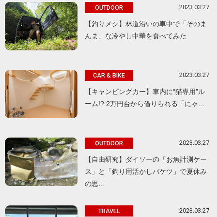
2023.03.27
OUTDOOR
【釣りメシ】林道沿いの車中で「そのま
んま」な冷やし中華を食べてみた
2023.03.27
CAR & BIKE
【キャンピングカー】車内に“猫専用”ル
ーム!? 2万円台から借りられる「にゃ…
2023.03.27
OUTDOOR
【自由研究】ダイソーの「お魚計測ケー
ス」と「釣り用活かしバケツ」で夏休み
の思…
2023.03.27
TRAVEL