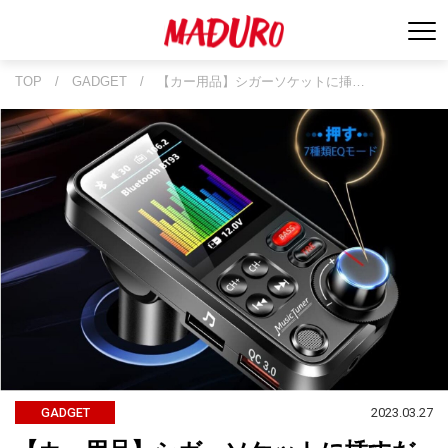
TOP
/
GADGET
/
【カー用品】シガーソケットに挿…
2023.03.27
GADGET