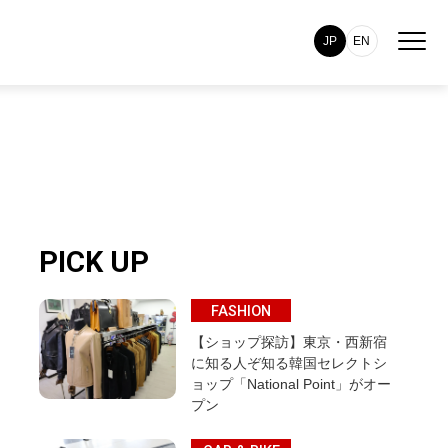
JP
EN
PICK UP
FASHION
【ショップ探訪】東京・西新宿
に知る人ぞ知る韓国セレクトシ
ョップ「National Point」がオー
プン