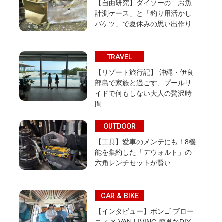
【自由研究】ダイソーの「お魚
計測ケース」と「釣り用活かし
バケツ」で夏休みの思い出作り
TRAVEL
【リゾート旅行記】 沖縄・伊良
部島で家族と過ごす、プールサ
イドで何もしない大人の贅沢時
間
OUTDOOR
【工具】愛車のメンテにも！8機
能を集約した「デウォルト」の
六角レンチセットが賢い
CAR & BIKE
【インタビュー】ボンゴ ブロー
ニィ ✕ VAN LIVING 簡単なDIY