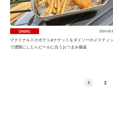
2026.05.
DINING
マクドナルドのポテト&ナゲットをダイソーのメスティ
で燻製にしたらビールに合うおつまみ爆誕
1
2