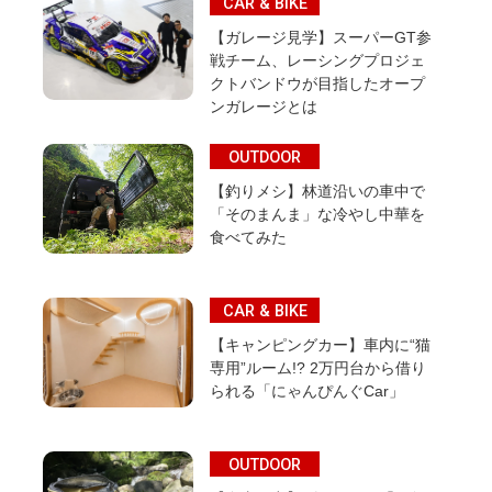
CAR & BIKE
【ガレージ見学】スーパーGT参
戦チーム、レーシングプロジェ
クトバンドウが目指したオープ
ンガレージとは
OUTDOOR
【釣りメシ】林道沿いの車中で
「そのまんま」な冷やし中華を
食べてみた
CAR & BIKE
【キャンピングカー】車内に“猫
専用”ルーム!? 2万円台から借り
られる「にゃんぴんぐCar」
OUTDOOR