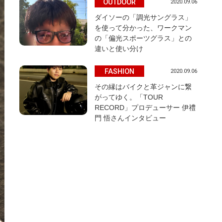
OUTDOOR
2020.09.06
ダイソーの「調光サングラス」
を使って分かった、ワークマン
の「偏光スポーツグラス」との
違いと使い分け
FASHION
2020.09.06
その縁はバイクと革ジャンに繋
がってゆく。「TOUR
RECORD」プロデューサー 伊禮
門 悟さんインタビュー