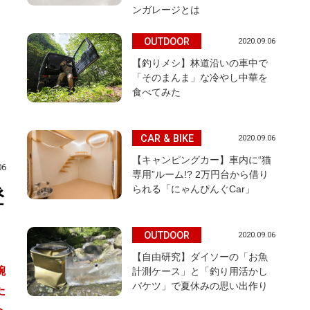
ンガレージとは
OUTDOOR
2020.09.06
【釣りメシ】林道沿いの車中で
「そのまんま」な冷やし中華を
食べてみた
CAR & BIKE
2020.09.06
【キャンピングカー】車内に“猫
06
専用”ルーム!? 2万円台から借り
られる「にゃんぴんぐCar」
登
OUTDOOR
2020.09.06
【自由研究】ダイソーの「お魚
腕
計測ケース」と「釣り用活かし
バケツ」で夏休みの思い出作り
た
ト