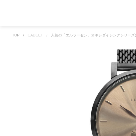
TOP
/
GADGET
/
人気の「エルラーセン」オキシダイジングシリーズ