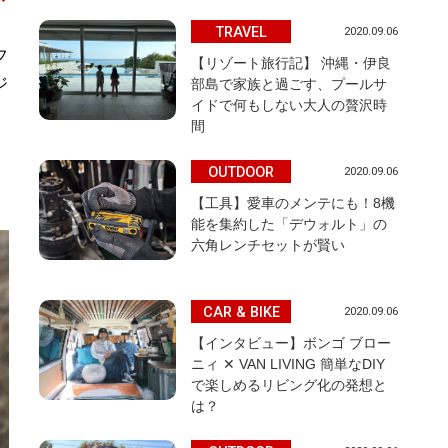
TRAVEL
2020.09.06
フ
【リゾート旅行記】 沖縄・伊良
ジ
部島で家族と過ごす、プールサ
イドで何もしない大人の贅沢時
、
間
OUTDOOR
2020.09.06
【工具】愛車のメンテにも！8機
能を集約した「デウォルト」の
六角レンチセットが賢い
CAR & BIKE
2020.09.06
【インタビュー】ボンゴ ブロー
ニィ ✕ VAN LIVING 簡単なDIY
で楽しめるリビング化の発想と
は？