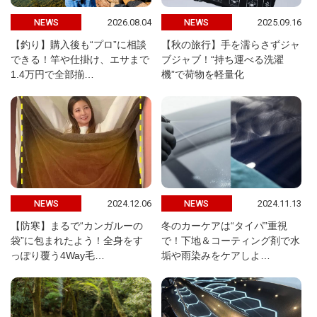
2026.08.04
2025.09.16
NEWS
NEWS
【釣り】購入後も“プロ”に相談
【秋の旅行】手を濡らさずジャ
できる！竿や仕掛け、エサまで
ブジャブ！“持ち運べる洗濯
1.4万円で全部揃…
機”で荷物を軽量化
2024.12.06
2024.11.13
NEWS
NEWS
【防寒】まるで“カンガルーの
冬のカーケアは“タイパ”重視
袋”に包まれたよう！全身をす
で！下地＆コーティング剤で水
っぽり覆う4Way毛…
垢や雨染みをケアしよ…