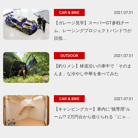
2021.07.31
CAR & BIKE
【ガレージ見学】スーパーGT参戦チー
ム、レーシングプロジェクトバンドウが
目指…
2021.07.31
OUTDOOR
【釣りメシ】林道沿いの車中で「そのま
んま」な冷やし中華を食べてみた
2021.07.31
CAR & BIKE
【キャンピングカー】車内に“猫専用”ル
ーム!? 2万円台から借りられる「にゃ…