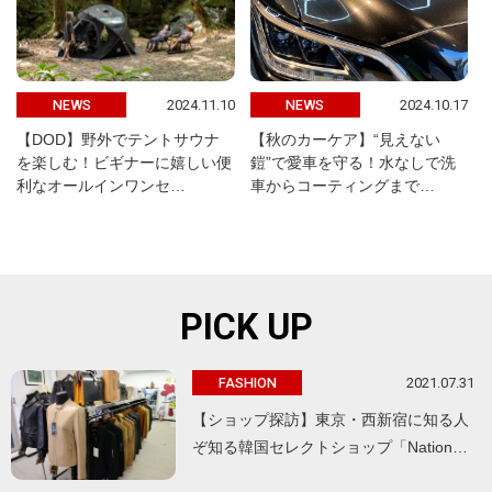
2024.11.10
2024.10.17
NEWS
NEWS
【DOD】野外でテントサウナ
【秋のカーケア】“見えない
を楽しむ！ビギナーに嬉しい便
鎧”で愛車を守る！水なしで洗
利なオールインワンセ…
車からコーティングまで…
PICK UP
2021.07.31
FASHION
【ショップ探訪】東京・西新宿に知る人
ぞ知る韓国セレクトショップ「Nation…