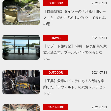
2021.07.31
OUTDOOR
【自由研究】ダイソーの「お魚計測ケー
ス」と「釣り用活かしバケツ」で夏休み
の思…
2021.07.31
TRAVEL
【リゾート旅行記】 沖縄・伊良部島で家
族と過ごす、プールサイドで何もしな
い…
2021.07.31
OUTDOOR
【工具】愛車のメンテにも！8機能を集
約した「デウォルト」の六角レンチセッ
トが…
2021.07.31
CAR & BIKE