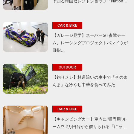
ぞ知る韓国セレクトショップ「Nation…
CAR & BIKE
【ガレージ見学】スーパーGT参戦チー
ム、レーシングプロジェクトバンドウが
目指…
OUTDOOR
【釣りメシ】林道沿いの車中で「そのま
んま」な冷やし中華を食べてみた
CAR & BIKE
【キャンピングカー】車内に“猫専用”ル
ーム!? 2万円台から借りられる「にゃ…