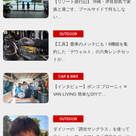
【リゾート旅行記】 沖縄・伊良部島で家
族と過ごす、プールサイドで何もしな
い…
OUTDOOR
【工具】愛車のメンテにも！8機能を集
約した「デウォルト」の六角レンチセッ
トが…
CAR & BIKE
【インタビュー】ボンゴ ブローニィ ✕
VAN LIVING 簡単なDIYで…
OUTDOOR
ダイソーの「調光サングラス」を使って