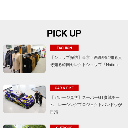
PICK UP
FASHION
【ショップ探訪】東京・西新宿に知る人
ぞ知る韓国セレクトショップ「Nation…
CAR & BIKE
【ガレージ見学】スーパーGT参戦チー
ム、レーシングプロジェクトバンドウが
目指…
OUTDOOR