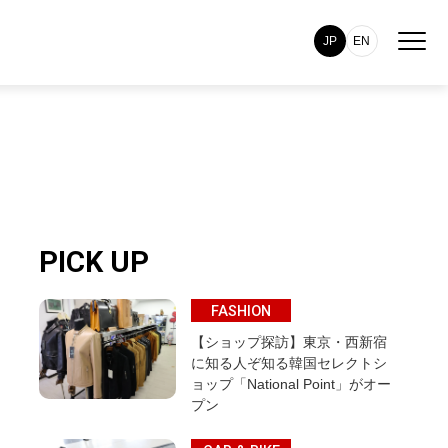
JP
EN
PICK UP
FASHION
【ショップ探訪】東京・西新宿
に知る人ぞ知る韓国セレクトシ
ョップ「National Point」がオー
プン