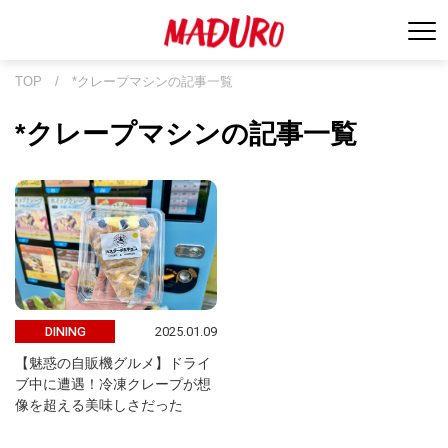
TOP
/
*クレープマシンの記事一覧
*クレープマシンの記事一覧
2025.01.09
DINING
【魅惑の自販機グルメ】ドライ
ブ中に遭遇！冷凍クレープが想
像を超える美味しさだった