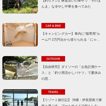
【釣りメシ】林道沿いの車中で「そのま
んま」な冷やし中華を食べてみた
CAR & BIKE
【キャンピングカー】車内に“猫専用”ル
ーム!? 2万円台から借りられる「にゃ…
OUTDOOR
【自由研究】ダイソーの「お魚計測ケー
ス」と「釣り用活かしバケツ」で夏休み
の思…
TRAVEL
【リゾート旅行記】 沖縄・伊良部島で家
族と過ごす、プールサイドで何もしな