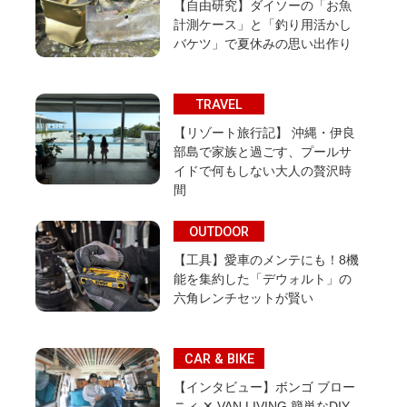
【自由研究】ダイソーの「お魚
計測ケース」と「釣り用活かし
バケツ」で夏休みの思い出作り
TRAVEL
【リゾート旅行記】 沖縄・伊良
部島で家族と過ごす、プールサ
イドで何もしない大人の贅沢時
間
OUTDOOR
【工具】愛車のメンテにも！8機
能を集約した「デウォルト」の
六角レンチセットが賢い
CAR & BIKE
【インタビュー】ボンゴ ブロー
ニィ ✕ VAN LIVING 簡単なDIY