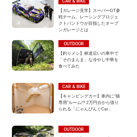
CAR & BIKE
【ガレージ見学】スーパーGT参
戦チーム、レーシングプロジェ
クトバンドウが目指したオープ
ンガレージとは
OUTDOOR
【釣りメシ】林道沿いの車中で
「そのまんま」な冷やし中華を
食べてみた
CAR & BIKE
【キャンピングカー】車内に“猫
専用”ルーム!? 2万円台から借り
られる「にゃんぴんぐCar」
OUTDOOR