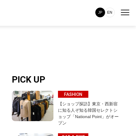
JP
EN
PICK UP
FASHION
【ショップ探訪】東京・西新宿
に知る人ぞ知る韓国セレクトシ
ョップ「National Point」がオー
プン