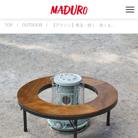
TOP
/
OUTDOOR
/
【アラジン】煮る・焼く・炊くも…