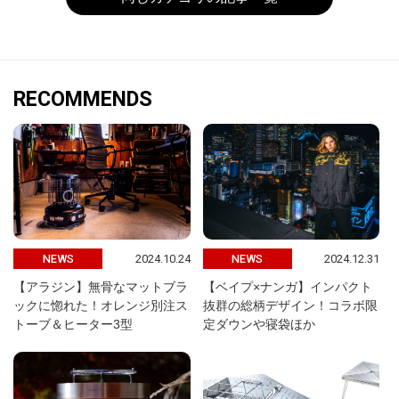
RECOMMENDS
2024.10.24
2024.12.31
NEWS
NEWS
【アラジン】無骨なマットブラ
【ベイプ×ナンガ】インパクト
ックに惚れた！オレンジ別注ス
抜群の総柄デザイン！コラボ限
トーブ＆ヒーター3型
定ダウンや寝袋ほか