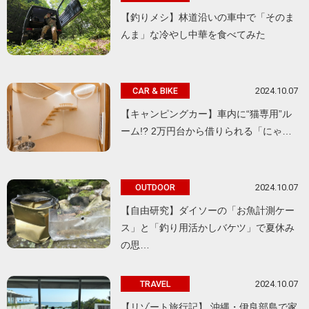
【釣りメシ】林道沿いの車中で「そのま
んま」な冷やし中華を食べてみた
2024.10.07
CAR & BIKE
【キャンピングカー】車内に“猫専用”ル
ーム!? 2万円台から借りられる「にゃ…
2024.10.07
OUTDOOR
【自由研究】ダイソーの「お魚計測ケー
ス」と「釣り用活かしバケツ」で夏休み
の思…
2024.10.07
TRAVEL
【リゾート旅行記】 沖縄・伊良部島で家