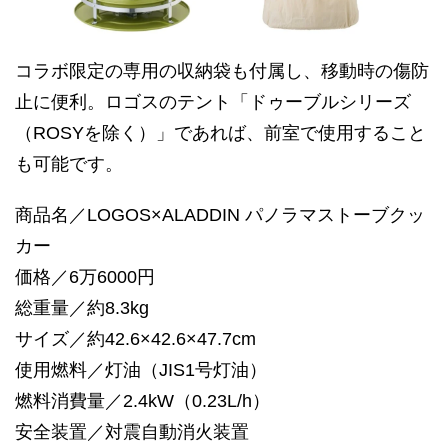
コラボ限定の専用の収納袋も付属し、移動時の傷防
止に便利。ロゴスのテント「ドゥーブルシリーズ
（ROSYを除く）」であれば、前室で使用すること
も可能です。
商品名／LOGOS×ALADDIN パノラマストーブクッ
カー
価格／6万6000円
総重量／約8.3kg
サイズ／約42.6×42.6×47.7cm
使用燃料／灯油（JIS1号灯油）
燃料消費量／2.4kW（0.23L/h）
安全装置／対震自動消火装置