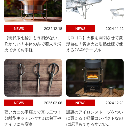
2024.12.18
2024.11.12
NEWS
NEWS
【現代版七輪】もう扇がない、
【ロゴス】天板を開閉させて変
吹かない！本体のみで着火＆消
形自在！焚き火と耐熱仕様で使
火できてお手軽
える2WAYテーブル
2025.02.08
2024.12.23
NEWS
NEWS
硬いカニの甲羅まで真っ二つ！
話題のアイロンストーブをつい
分離型キッチンバサミは包丁や
に買える！軽量コンパクトなの
ナイフにも変身
に調理もできるすごい…