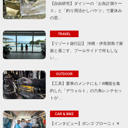
【自由研究】ダイソーの「お魚計測ケー
ス」と「釣り用活かしバケツ」で夏休み
の思…
TRAVEL
【リゾート旅行記】 沖縄・伊良部島で家
族と過ごす、プールサイドで何もしな
い…
OUTDOOR
【工具】愛車のメンテにも！8機能を集
約した「デウォルト」の六角レンチセッ
トが…
CAR & BIKE
【インタビュー】ボンゴ ブローニィ ✕