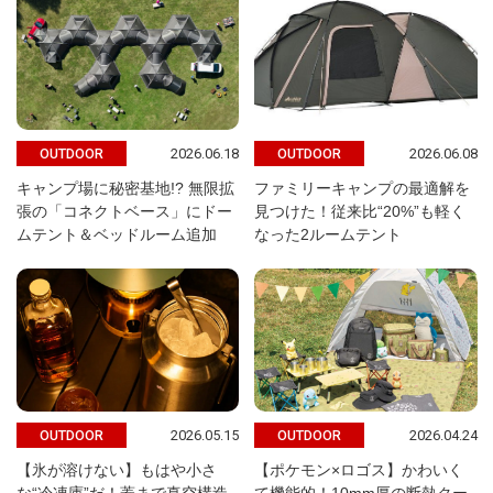
2026.06.18
2026.06.08
OUTDOOR
OUTDOOR
キャンプ場に秘密基地!? 無限拡
ファミリーキャンプの最適解を
張の「コネクトベース」にドー
見つけた！従来比“20%”も軽く
ムテント＆ベッドルーム追加
なった2ルームテント
2026.05.15
2026.04.24
OUTDOOR
OUTDOOR
【氷が溶けない】もはや小さ
【ポケモン×ロゴス】かわいく