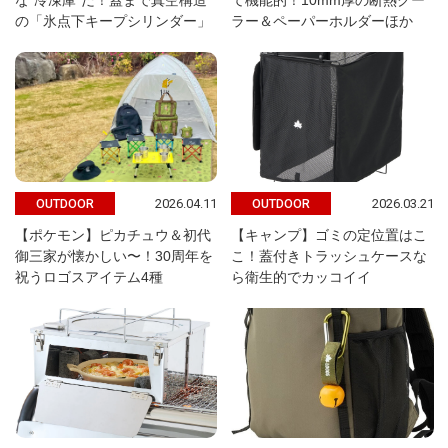
な“冷凍庫”だ！蓋まで真空構造
て機能的！10mm厚の断熱クー
の「氷点下キープシリンダー」
ラー＆ペーパーホルダーほか
2026.04.11
2026.03.21
OUTDOOR
OUTDOOR
【ポケモン】ピカチュウ＆初代
【キャンプ】ゴミの定位置はこ
御三家が懐かしい〜！30周年を
こ！蓋付きトラッシュケースな
祝うロゴスアイテム4種
ら衛生的でカッコイイ