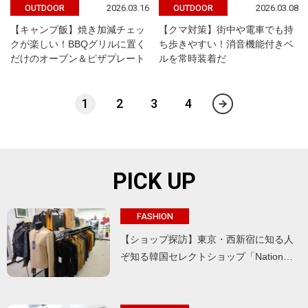
2026.03.16
2026.03.08
OUTDOOR
OUTDOOR
【キャンプ飯】焼き加減チェッ
【クマ対策】街中や電車でも持
クが楽しい！BBQグリルに置く
ち歩きやすい！消音機能付きベ
だけのオーブン＆ピザプレート
ルを常時装着だ
1
2
3
4
PICK UP
FASHION
【ショップ探訪】東京・西新宿に知る人
ぞ知る韓国セレクトショップ「Nation…