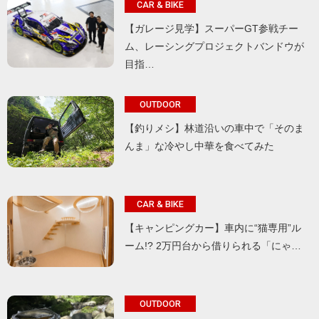
CAR & BIKE
【ガレージ見学】スーパーGT参戦チー
ム、レーシングプロジェクトバンドウが
目指…
OUTDOOR
【釣りメシ】林道沿いの車中で「そのま
んま」な冷やし中華を食べてみた
CAR & BIKE
【キャンピングカー】車内に“猫専用”ル
ーム!? 2万円台から借りられる「にゃ…
OUTDOOR