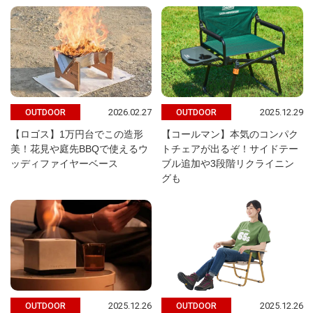
2026.02.27
2025.12.29
OUTDOOR
OUTDOOR
【ロゴス】1万円台でこの造形
【コールマン】本気のコンパク
美！花見や庭先BBQで使えるウ
トチェアが出るぞ！サイドテー
ッディファイヤーベース
ブル追加や3段階リクライニン
グも
2025.12.26
2025.12.26
OUTDOOR
OUTDOOR