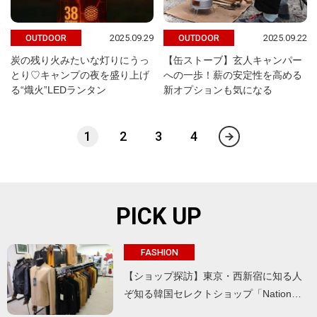
2025.09.29
2025.09.22
OUTDOOR
OUTDOOR
炭の残り火みたいな灯りにうっ
【缶ストーブ】玄人キャンパー
とり♡キャンプの夜を盛り上げ
への一歩！薪の安定性を高める
る“熾火”LEDランタン
新オプションも気になる
1
2
3
4
PICK UP
FASHION
【ショップ探訪】東京・西新宿に知る人
ぞ知る韓国セレクトショップ「Nation…