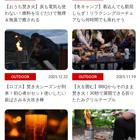
【おうち焚き火】炭も電気も使
【冬キャンプ】着込んでも窮屈
わない！燃料を注ぐだけで無煙
しらず！リラクシングローチェ
＆無臭で癒される
アなら何時間でも座れそう
2025.12.22
2025.11.19
OUTDOOR
OUTDOOR
【ロゴス】焚き火シーズンが到
【火を囲む】BBQからそのまま
来！初心者がセット使いしたい
焚き火！30秒で展開できる折り
薪ばさみ＆火吹き棒
たたみグリルテーブル