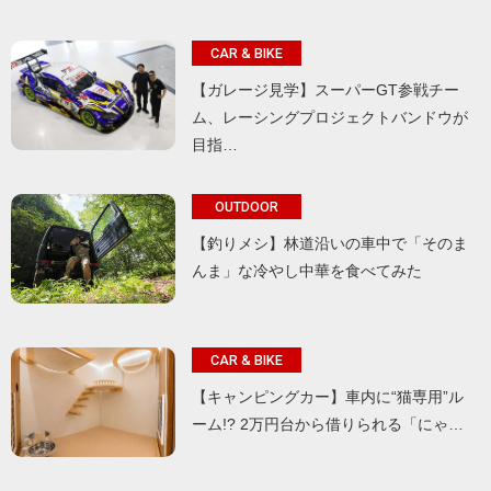
CAR & BIKE
【ガレージ見学】スーパーGT参戦チー
ム、レーシングプロジェクトバンドウが
目指…
OUTDOOR
【釣りメシ】林道沿いの車中で「そのま
んま」な冷やし中華を食べてみた
CAR & BIKE
【キャンピングカー】車内に“猫専用”ル
ーム!? 2万円台から借りられる「にゃ…