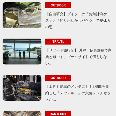
OUTDOOR
【自由研究】ダイソーの「お魚計測ケー
ス」と「釣り用活かしバケツ」で夏休み
の思…
TRAVEL
【リゾート旅行記】 沖縄・伊良部島で家
族と過ごす、プールサイドで何もしな
い…
OUTDOOR
【工具】愛車のメンテにも！8機能を集
約した「デウォルト」の六角レンチセッ
トが…
CAR & BIKE