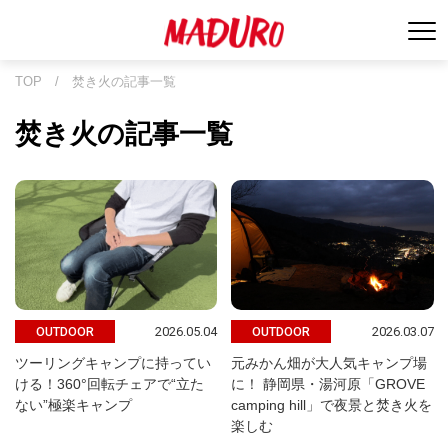
TOP
/
焚き火の記事一覧
焚き火の記事一覧
2026.05.04
2026.03.07
OUTDOOR
OUTDOOR
ツーリングキャンプに持ってい
元みかん畑が大人気キャンプ場
ける！360°回転チェアで“立た
に！ 静岡県・湯河原「GROVE
ない”極楽キャンプ
camping hill」で夜景と焚き火を
楽しむ