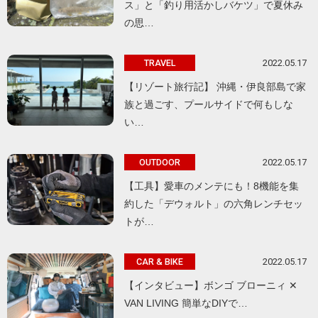
ス」と「釣り用活かしバケツ」で夏休み
の思…
2022.05.17
TRAVEL
【リゾート旅行記】 沖縄・伊良部島で家
族と過ごす、プールサイドで何もしな
い…
2022.05.17
OUTDOOR
【工具】愛車のメンテにも！8機能を集
約した「デウォルト」の六角レンチセッ
トが…
2022.05.17
CAR & BIKE
【インタビュー】ボンゴ ブローニィ ✕
VAN LIVING 簡単なDIYで…