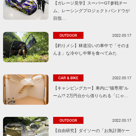
【ガレージ見学】スーパーGT参戦チー
ム、レーシングプロジェクトバンドウが
目指…
2022.05.17
OUTDOOR
【釣りメシ】林道沿いの車中で「そのま
んま」な冷やし中華を食べてみた
2022.05.17
CAR & BIKE
【キャンピングカー】車内に“猫専用”ル
ーム!? 2万円台から借りられる「にゃ…
2022.05.17
OUTDOOR
【自由研究】ダイソーの「お魚計測ケー