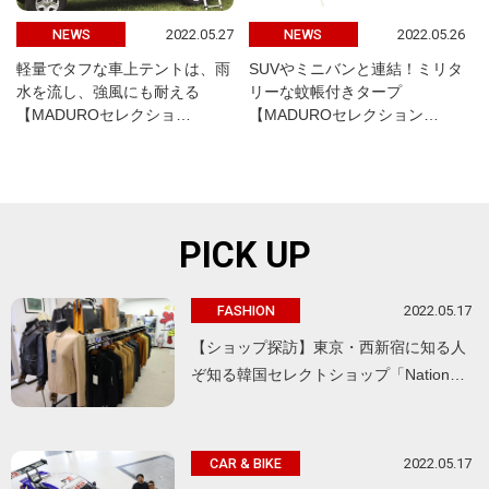
2022.05.27
2022.05.26
NEWS
NEWS
軽量でタフな車上テントは、雨
SUVやミニバンと連結！ミリタ
水を流し、強風にも耐える
リーな蚊帳付きタープ
【MADUROセレクショ…
【MADUROセレクション…
PICK UP
2022.05.17
FASHION
【ショップ探訪】東京・西新宿に知る人
ぞ知る韓国セレクトショップ「Nation…
2022.05.17
CAR & BIKE