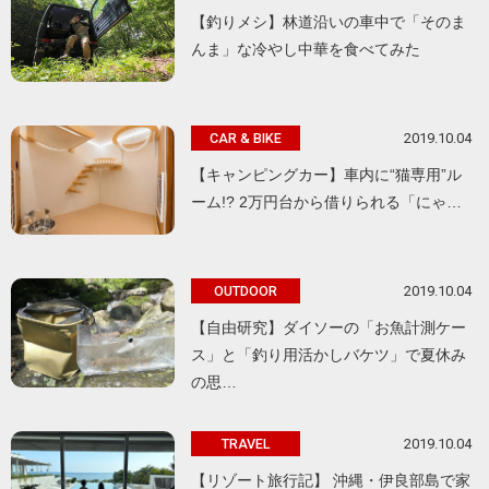
【釣りメシ】林道沿いの車中で「そのま
んま」な冷やし中華を食べてみた
2019.10.04
CAR & BIKE
【キャンピングカー】車内に“猫専用”ル
ーム!? 2万円台から借りられる「にゃ…
2019.10.04
OUTDOOR
【自由研究】ダイソーの「お魚計測ケー
ス」と「釣り用活かしバケツ」で夏休み
の思…
2019.10.04
TRAVEL
【リゾート旅行記】 沖縄・伊良部島で家