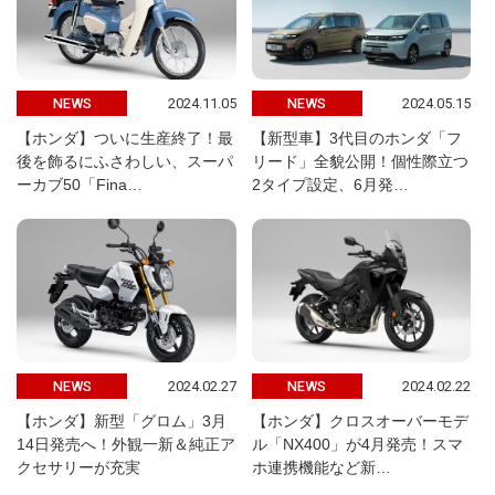
2024.11.05
2024.05.15
NEWS
NEWS
【ホンダ】ついに生産終了！最
【新型車】3代目のホンダ「フ
後を飾るにふさわしい、スーパ
リード」全貌公開！個性際立つ
ーカブ50「Fina…
2タイプ設定、6月発…
2024.02.27
2024.02.22
NEWS
NEWS
【ホンダ】新型「グロム」3月
【ホンダ】クロスオーバーモデ
14日発売へ！外観一新＆純正ア
ル「NX400」が4月発売！スマ
クセサリーが充実
ホ連携機能など新…