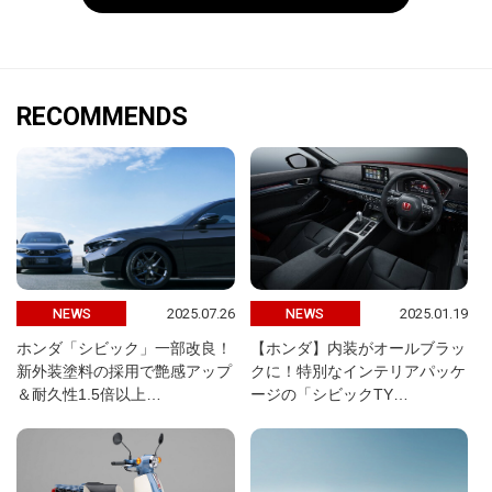
RECOMMENDS
2025.07.26
2025.01.19
NEWS
NEWS
ホンダ「シビック」一部改良！
【ホンダ】内装がオールブラッ
新外装塗料の採用で艶感アップ
クに！特別なインテリアパッケ
＆耐久性1.5倍以上…
ージの「シビックTY…