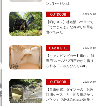
ンガレージとは
OUTDOOR
2025.04.07
【釣りメシ】林道沿いの車中で
「そのまんま」な冷やし中華を
食べてみた
CAR & BIKE
2025.04.07
【キャンピングカー】車内に“猫
専用”ルーム!? 2万円台から借り
られる「にゃんぴんぐCar」
OUTDOOR
2025.04.07
【自由研究】ダイソーの「お魚
計測ケース」と「釣り用活かし
バケツ」で夏休みの思い出作り