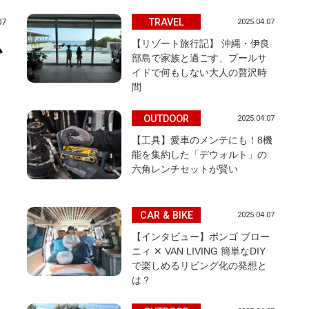
TRAVEL
07
2025.04.07
【リゾート旅行記】 沖縄・伊良
か
部島で家族と過ごす、プールサ
イドで何もしない大人の贅沢時
間
OUTDOOR
2025.04.07
【工具】愛車のメンテにも！8機
能を集約した「デウォルト」の
六角レンチセットが賢い
CAR & BIKE
2025.04.07
【インタビュー】ボンゴ ブロー
ニィ ✕ VAN LIVING 簡単なDIY
で楽しめるリビング化の発想と
は？