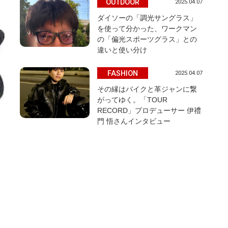
OUTDOOR
2025.04.07
ダイソーの「調光サングラス」
を使って分かった、ワークマン
の「偏光スポーツグラス」との
違いと使い分け
FASHION
2025.04.07
その縁はバイクと革ジャンに繋
がってゆく。「TOUR
RECORD」プロデューサー 伊禮
門 悟さんインタビュー