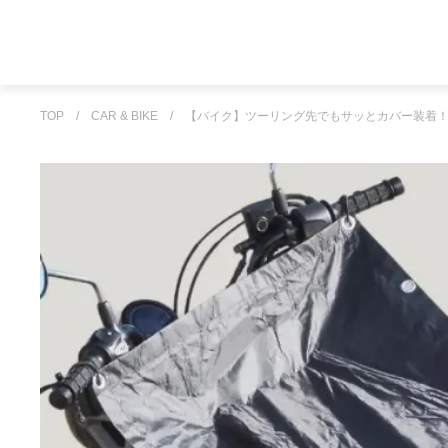
TOP
/
CAR & BIKE
/
【バイク】ツーリング先でもサッとカバー装着！