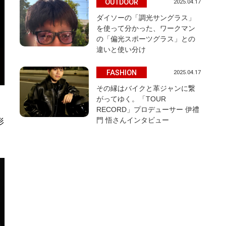
OUTDOOR
2025.04.17
ダイソーの「調光サングラス」
を使って分かった、ワークマン
の「偏光スポーツグラス」との
違いと使い分け
FASHION
2025.04.17
その縁はバイクと革ジャンに繋
がってゆく。「TOUR
RECORD」プロデューサー 伊禮
門 悟さんインタビュー
形