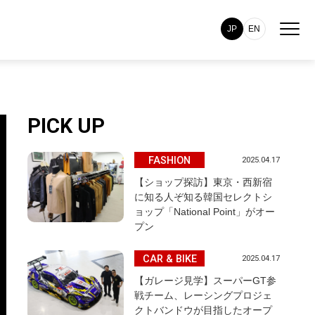
JP
EN
PICK UP
FASHION
2025.04.17
【ショップ探訪】東京・西新宿
に知る人ぞ知る韓国セレクトシ
ョップ「National Point」がオー
プン
CAR & BIKE
2025.04.17
【ガレージ見学】スーパーGT参
戦チーム、レーシングプロジェ
クトバンドウが目指したオープ