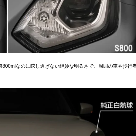
800mlなのに眩し過ぎない絶妙な明るさで、周囲の車や歩行