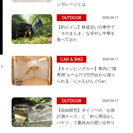
ンガレージとは
OUTDOOR
2025.04.17
【釣りメシ】林道沿いの車中で
「そのまんま」な冷やし中華を
食べてみた
CAR & BIKE
2025.04.17
17
【キャンピングカー】車内に“猫
専用”ルーム!? 2万円台から借り
られる「にゃんぴんぐCar」
OUTDOOR
2025.04.17
【自由研究】ダイソーの「お魚
計測ケース」と「釣り用活かし
バケツ」で夏休みの思い出作り