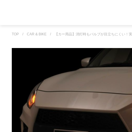
TOP
/
CAR & BIKE
/
【カー用品】消灯時もバルブが目立ちにくい！実