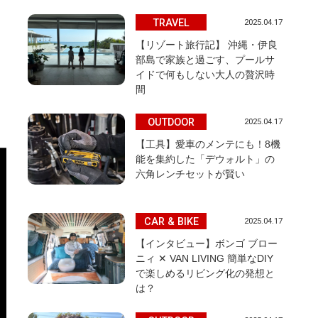
TRAVEL
2025.04.17
【リゾート旅行記】 沖縄・伊良
部島で家族と過ごす、プールサ
イドで何もしない大人の贅沢時
間
OUTDOOR
2025.04.17
【工具】愛車のメンテにも！8機
能を集約した「デウォルト」の
六角レンチセットが賢い
CAR & BIKE
2025.04.17
【インタビュー】ボンゴ ブロー
ニィ ✕ VAN LIVING 簡単なDIY
で楽しめるリビング化の発想と
は？