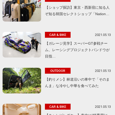
【ショップ探訪】東京・西新宿に知る人
ぞ知る韓国セレクトショップ「Nation…
2021.05.13
CAR & BIKE
【ガレージ見学】スーパーGT参戦チー
ム、レーシングプロジェクトバンドウが
目指…
2021.05.13
OUTDOOR
【釣りメシ】林道沿いの車中で「そのま
んま」な冷やし中華を食べてみた
2021.05.13
CAR & BIKE