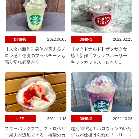
2022.06.05
2022.02.25
DINING
DINING
【スタバ新作】身体が震えるメ
【マクドナルド】ザクザク食
ロン感！今度のフラペチーノも
感！新作「マックフルーリー
売り切れ必至か？
キットカットストロベリ…
2021.11.18
2021.10.25
LIFE
DINING
スターバックスで、ストロベリ
超期間限定！ハロウィンのいた
ー果肉が追加できる！待望のカ
ずらが仕掛けられた「トリート