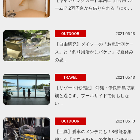
【キャンピングカー】車内に“猫専用”ル
ーム!? 2万円台から借りられる「にゃ…
2021.05.13
OUTDOOR
【自由研究】ダイソーの「お魚計測ケー
ス」と「釣り用活かしバケツ」で夏休み
の思…
2021.05.13
TRAVEL
【リゾート旅行記】 沖縄・伊良部島で家
族と過ごす、プールサイドで何もしな
い…
2021.05.13
OUTDOOR
【工具】愛車のメンテにも！8機能を集
約した「デウォルト」の六角レンチセッ