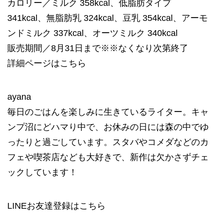
カロリー／ミルク 358kcal、低脂肪タイプ
341kcal、無脂肪乳 324kcal、豆乳 354kcal、アーモ
ンドミルク 337kcal、オーツミルク 340kcal
販売期間／8月31日まで※※なくなり次第終了
詳細ページは
こちら
ayana
毎日のごはんを楽しみに生きているライター。キャ
ンプ沼にどハマり中で、お休みの日には森の中でゆ
ったりと過ごしています。スタバやコメダなどのカ
フェや喫茶店なども大好きで、新作は欠かさずチェ
ックしています！
LINEお友達登録は
こちら