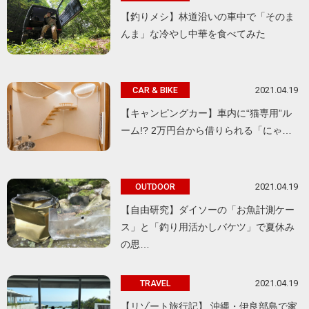
【釣りメシ】林道沿いの車中で「そのま
んま」な冷やし中華を食べてみた
2021.04.19
CAR & BIKE
【キャンピングカー】車内に“猫専用”ル
ーム!? 2万円台から借りられる「にゃ…
2021.04.19
OUTDOOR
【自由研究】ダイソーの「お魚計測ケー
ス」と「釣り用活かしバケツ」で夏休み
の思…
2021.04.19
TRAVEL
【リゾート旅行記】 沖縄・伊良部島で家