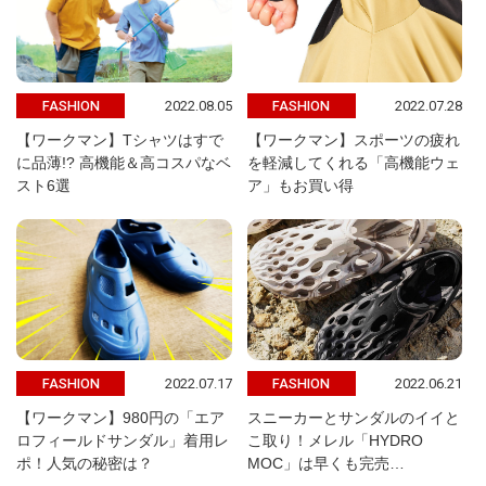
2022.08.05
2022.07.28
FASHION
FASHION
【ワークマン】Tシャツはすで
【ワークマン】スポーツの疲れ
に品薄!? 高機能＆高コスパなベ
を軽減してくれる「高機能ウェ
スト6選
ア」もお買い得
2022.07.17
2022.06.21
FASHION
FASHION
【ワークマン】980円の「エア
スニーカーとサンダルのイイと
ロフィールドサンダル」着用レ
こ取り！メレル「HYDRO
ポ！人気の秘密は？
MOC」は早くも完売…