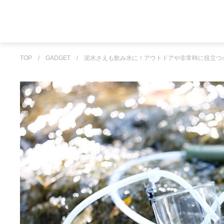
TOP
/
GADGET
/
泥水さえも飲み水に！アウトドアや非常時に役立つ