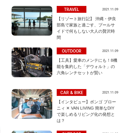
TRAVEL
2021.11.09
【リゾート旅行記】 沖縄・伊良
部島で家族と過ごす、プールサ
イドで何もしない大人の贅沢時
間
OUTDOOR
2021.11.09
【工具】愛車のメンテにも！8機
能を集約した「デウォルト」の
六角レンチセットが賢い
CAR & BIKE
2021.11.09
【インタビュー】ボンゴ ブロー
ニィ ✕ VAN LIVING 簡単なDIY
で楽しめるリビング化の発想と
は？