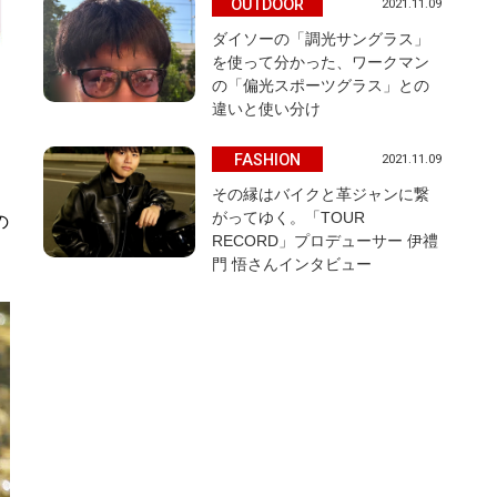
OUTDOOR
2021.11.09
ダイソーの「調光サングラス」
を使って分かった、ワークマン
の「偏光スポーツグラス」との
違いと使い分け
FASHION
2021.11.09
その縁はバイクと革ジャンに繋
がってゆく。「TOUR
の
RECORD」プロデューサー 伊禮
門 悟さんインタビュー