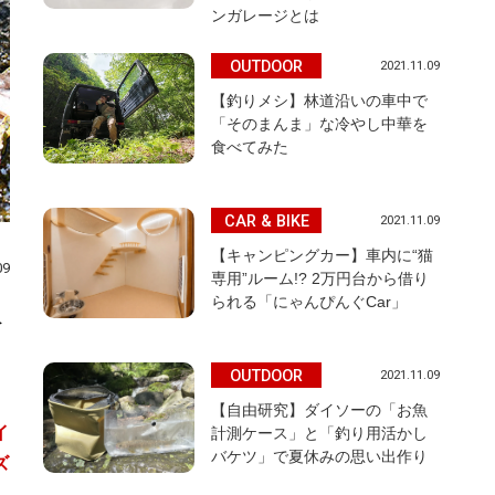
ンガレージとは
OUTDOOR
2021.11.09
【釣りメシ】林道沿いの車中で
「そのまんま」な冷やし中華を
食べてみた
CAR & BIKE
2021.11.09
【キャンピングカー】車内に“猫
09
専用”ルーム!? 2万円台から借り
られる「にゃんぴんぐCar」
水
OUTDOOR
2021.11.09
【自由研究】ダイソーの「お魚
イ
計測ケース」と「釣り用活かし
バケツ」で夏休みの思い出作り
ズ