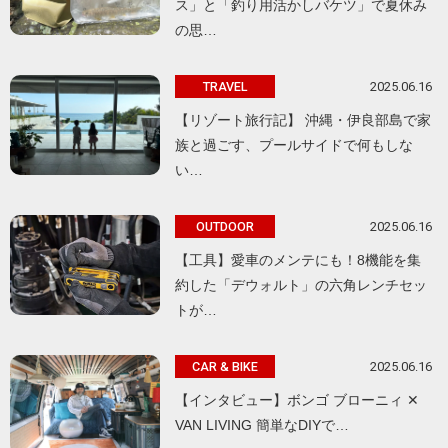
ス」と「釣り用活かしバケツ」で夏休み
の思…
2025.06.16
TRAVEL
【リゾート旅行記】 沖縄・伊良部島で家
族と過ごす、プールサイドで何もしな
い…
2025.06.16
OUTDOOR
【工具】愛車のメンテにも！8機能を集
約した「デウォルト」の六角レンチセッ
トが…
2025.06.16
CAR & BIKE
【インタビュー】ボンゴ ブローニィ ✕
VAN LIVING 簡単なDIYで…