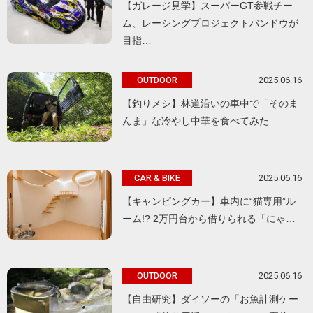
【ガレージ見学】スーパーGT参戦チー
ム、レーシングプロジェクトバンドウが
目指…
2025.06.16
OUTDOOR
【釣りメシ】林道沿いの車中で「そのま
んま」な冷やし中華を食べてみた
2025.06.16
CAR & BIKE
【キャンピングカー】車内に“猫専用”ル
ーム!? 2万円台から借りられる「にゃ…
2025.06.16
OUTDOOR
【自由研究】ダイソーの「お魚計測ケー