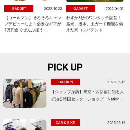
2022.10.23
2022.04.02
GADGET
GADGET
【コールマン】そろそろキャン
わずか3秒のワンタッチ設営！
プデビューしよ！必要なギアが
遮光、撥水、虫ガード機能を備
7万円台でぜんぶ揃う…
えた高コスパテント
PICK UP
2025.06.16
FASHION
【ショップ探訪】東京・西新宿に知る人
ぞ知る韓国セレクトショップ「Nation…
2025.06.16
CAR & BIKE