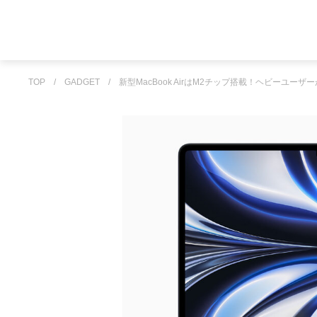
TOP
/
GADGET
/
新型MacBook AirはM2チップ搭載！ヘビーユー