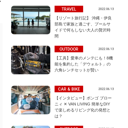
ア
TRAVEL
2022.06.13
【リゾート旅行記】 沖縄・伊良
部島で家族と過ごす、プールサ
イドで何もしない大人の贅沢時
間
OUTDOOR
2022.06.13
【工具】愛車のメンテにも！8機
能を集約した「デウォルト」の
六角レンチセットが賢い
CAR & BIKE
2022.06.13
【インタビュー】ボンゴ ブロー
ニィ ✕ VAN LIVING 簡単なDIY
で楽しめるリビング化の発想と
は？