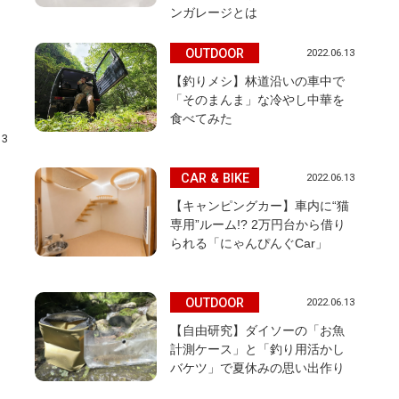
ンガレージとは
OUTDOOR
2022.06.13
【釣りメシ】林道沿いの車中で
「そのまんま」な冷やし中華を
食べてみた
13
CAR & BIKE
2022.06.13
【キャンピングカー】車内に“猫
専用”ルーム!? 2万円台から借り
られる「にゃんぴんぐCar」
OUTDOOR
2022.06.13
【自由研究】ダイソーの「お魚
計測ケース」と「釣り用活かし
バケツ」で夏休みの思い出作り