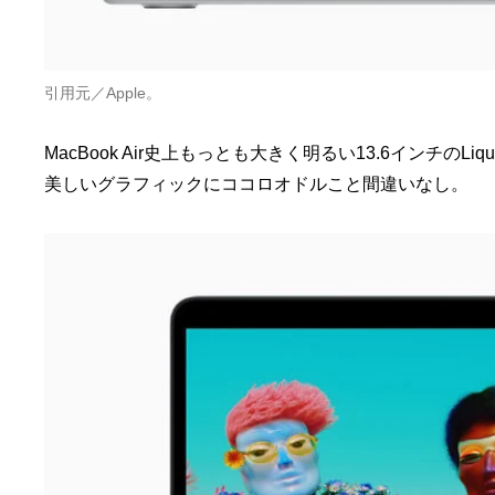
引用元／Apple。
MacBook Air史上もっとも大きく明るい13.6インチのL
美しいグラフィックにココロオドルこと間違いなし。