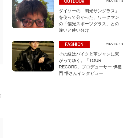
OUTDOOR
2022.06.13
ダイソーの「調光サングラス」
を使って分かった、ワークマン
の「偏光スポーツグラス」との
違いと使い分け
FASHION
2022.06.13
その縁はバイクと革ジャンに繋
がってゆく。「TOUR
RECORD」プロデューサー 伊禮
門 悟さんインタビュー
ス