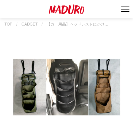
TOP
/
GADGET
/
【カー用品】ヘッドレストにかけ…