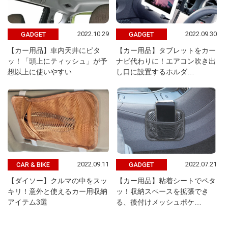
2022.10.29
2022.09.30
GADGET
GADGET
【カー用品】車内天井にピタ
【カー用品】タブレットをカー
ッ！「頭上にティッシュ」が予
ナビ代わりに！エアコン吹き出
想以上に使いやすい
し口に設置するホルダ…
2022.09.11
2022.07.21
CAR & BIKE
GADGET
【ダイソー】クルマの中をスッ
【カー用品】粘着シートでペタ
キリ！意外と使えるカー用収納
ッ！収納スペースを拡張でき
アイテム3選
る、後付けメッシュポケ…