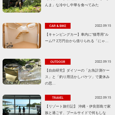
んま」な冷やし中華を食べてみた
2022.09.15
CAR & BIKE
【キャンピングカー】車内に“猫専用”ル
ーム!? 2万円台から借りられる「にゃ…
2022.09.15
OUTDOOR
【自由研究】ダイソーの「お魚計測ケー
ス」と「釣り用活かしバケツ」で夏休み
の思…
2022.09.15
TRAVEL
【リゾート旅行記】 沖縄・伊良部島で家
族と過ごす、プールサイドで何もしな