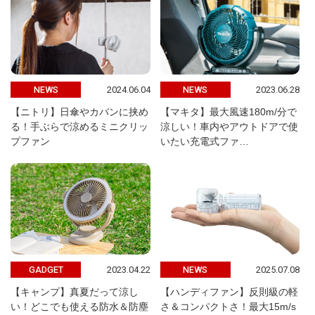
2024.06.04
2023.06.28
NEWS
NEWS
【ニトリ】日傘やカバンに挟め
【マキタ】最大風速180m/分で
る！手ぶらで涼めるミニクリッ
涼しい！車内やアウトドアで使
プファン
いたい充電式ファ…
2023.04.22
2025.07.08
GADGET
NEWS
【キャンプ】真夏だって涼し
【ハンディファン】反則級の軽
い！どこでも使える防水＆防塵
さ＆コンパクトさ！最大15m/s