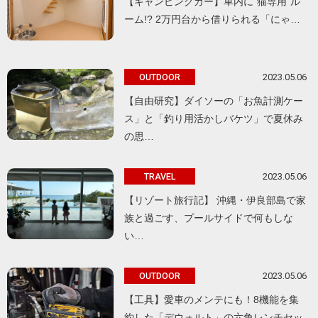
【キャンピングカー】車内に“猫専用”ル
ーム!? 2万円台から借りられる「にゃ…
2023.05.06
OUTDOOR
【自由研究】ダイソーの「お魚計測ケー
ス」と「釣り用活かしバケツ」で夏休み
の思…
2023.05.06
TRAVEL
【リゾート旅行記】 沖縄・伊良部島で家
族と過ごす、プールサイドで何もしな
い…
2023.05.06
OUTDOOR
【工具】愛車のメンテにも！8機能を集
約した「デウォルト」の六角レンチセッ