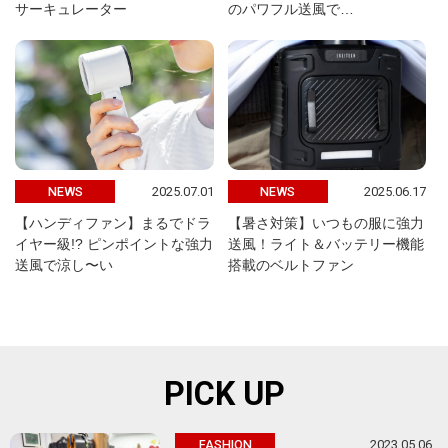
サーキュレーター
のパワフル送風で…
2025.07.01
2025.06.17
NEWS
NEWS
【ハンディファン】まるでドラ
【暑さ対策】いつもの服に強力
イヤー級!? ピンポイントな強力
送風！ライト＆バッテリー機能
送風で涼し〜い
搭載のベルトファン
PICK UP
2023.05.06
FASHION