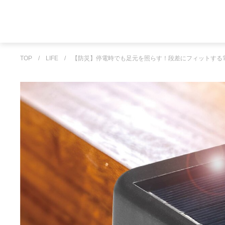
TOP
/
LIFE
/
【防災】停電時でも足元を照らす！段差にフィットする