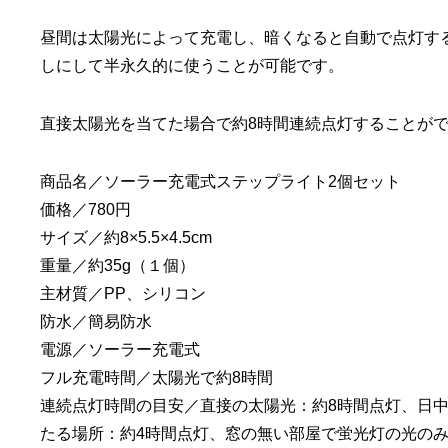
昼間は太陽光によって充電し、暗くなると自動で点灯す
しにして半永久的に使うことが可能です。
直接太陽光を当てた場合で約8時間連続点灯することが
商品名／ソーラー充電式ステップライト2個セット
価格／780円
サイズ／約8×5.5×4.5cm
重量／約35g（１個）
主材質／PP、シリコン
防水／簡易防水
電源／ソーラー充電式
フル充電時間／太陽光で約8時間
連続点灯時間の目安／直接の太陽光：約8時間点灯、日
たる場所：約4時間点灯、窓の無い部屋で蛍光灯の光のみ