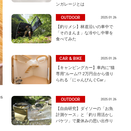
ンガレージとは
OUTDOOR
2025.01.26
【釣りメシ】林道沿いの車中で
「そのまんま」な冷やし中華を
食べてみた
CAR & BIKE
2025.01.26
【キャンピングカー】車内に“猫
専用”ルーム!? 2万円台から借り
られる「にゃんぴんぐCar」
26
OUTDOOR
2025.01.26
【自由研究】ダイソーの「お魚
計測ケース」と「釣り用活かし
バケツ」で夏休みの思い出作り