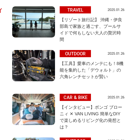
TRAVEL
2025.01.26
イ
【リゾート旅行記】 沖縄・伊良
部島で家族と過ごす、プールサ
イドで何もしない大人の贅沢時
間
OUTDOOR
2025.01.26
【工具】愛車のメンテにも！8機
能を集約した「デウォルト」の
六角レンチセットが賢い
CAR & BIKE
2025.01.26
【インタビュー】ボンゴ ブロー
ニィ ✕ VAN LIVING 簡単なDIY
で楽しめるリビング化の発想と
は？