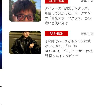
OUTDOOR
2023.11.01
ダイソーの「調光サングラス」
を使って分かった、ワークマン
の「偏光スポーツグラス」との
違いと使い分け
FASHION
2023.11.01
その縁はバイクと革ジャンに繋
がってゆく。「TOUR
RECORD」プロデューサー 伊禮
門 悟さんインタビュー
ー