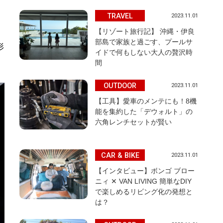
TRAVEL
2023.11.01
【リゾート旅行記】 沖縄・伊良
部島で家族と過ごす、プールサ
形
イドで何もしない大人の贅沢時
間
OUTDOOR
2023.11.01
【工具】愛車のメンテにも！8機
能を集約した「デウォルト」の
六角レンチセットが賢い
CAR & BIKE
2023.11.01
【インタビュー】ボンゴ ブロー
ニィ ✕ VAN LIVING 簡単なDIY
で楽しめるリビング化の発想と
は？