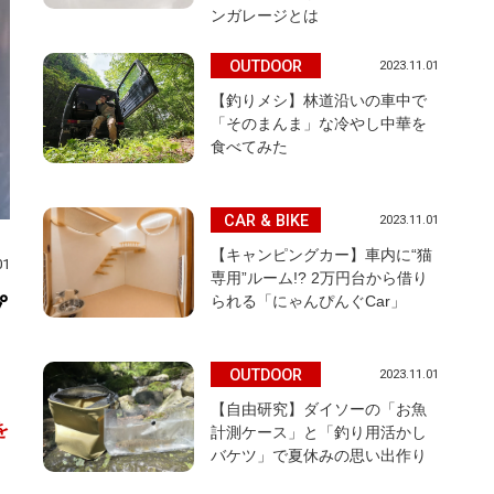
ンガレージとは
OUTDOOR
2023.11.01
【釣りメシ】林道沿いの車中で
「そのまんま」な冷やし中華を
食べてみた
CAR & BIKE
2023.11.01
【キャンピングカー】車内に“猫
01
専用”ルーム!? 2万円台から借り
られる「にゃんぴんぐCar」
プ
OUTDOOR
2023.11.01
【自由研究】ダイソーの「お魚
を
計測ケース」と「釣り用活かし
バケツ」で夏休みの思い出作り