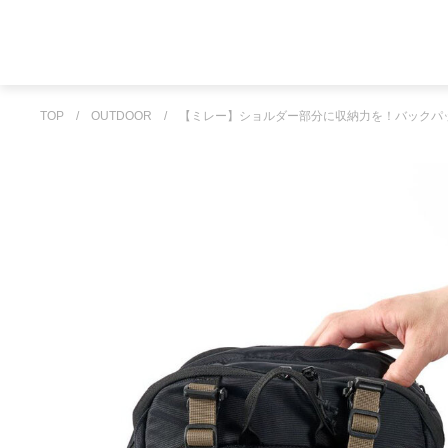
TOP
/
OUTDOOR
/
【ミレー】ショルダー部分に収納力を！バックパ