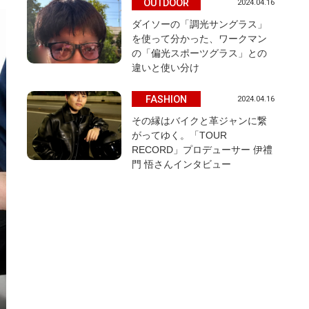
OUTDOOR
2024.04.16
ダイソーの「調光サングラス」
を使って分かった、ワークマン
の「偏光スポーツグラス」との
違いと使い分け
FASHION
2024.04.16
その縁はバイクと革ジャンに繋
がってゆく。「TOUR
RECORD」プロデューサー 伊禮
門 悟さんインタビュー