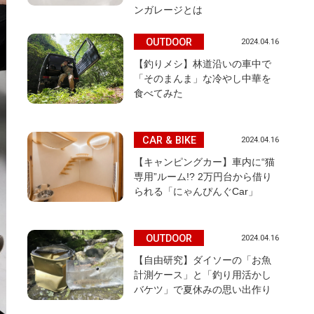
ンガレージとは
OUTDOOR
2024.04.16
【釣りメシ】林道沿いの車中で
「そのまんま」な冷やし中華を
食べてみた
CAR & BIKE
2024.04.16
【キャンピングカー】車内に“猫
専用”ルーム!? 2万円台から借り
られる「にゃんぴんぐCar」
OUTDOOR
2024.04.16
【自由研究】ダイソーの「お魚
計測ケース」と「釣り用活かし
バケツ」で夏休みの思い出作り