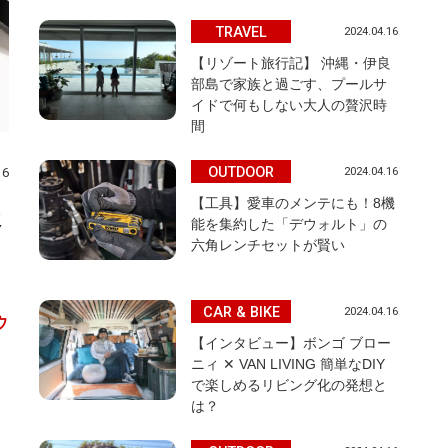
TRAVEL
2024.04.16
【リゾート旅行記】 沖縄・伊良
部島で家族と過ごす、プールサ
イドで何もしない大人の贅沢時
間
OUTDOOR
2024.04.16
16
【工具】愛車のメンテにも！8機
後
能を集約した「デウォルト」の
六角レンチセットが賢い
CAR & BIKE
2024.04.16
ウ
【インタビュー】ボンゴ ブロー
ニィ ✕ VAN LIVING 簡単なDIY
で楽しめるリビング化の発想と
は？