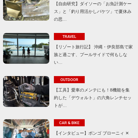
【自由研究】ダイソーの「お魚計測ケー
ス」と「釣り用活かしバケツ」で夏休み
の思…
TRAVEL
【リゾート旅行記】 沖縄・伊良部島で家
族と過ごす、プールサイドで何もしな
い…
OUTDOOR
【工具】愛車のメンテにも！8機能を集
約した「デウォルト」の六角レンチセッ
トが…
CAR & BIKE
【インタビュー】ボンゴ ブローニィ ✕