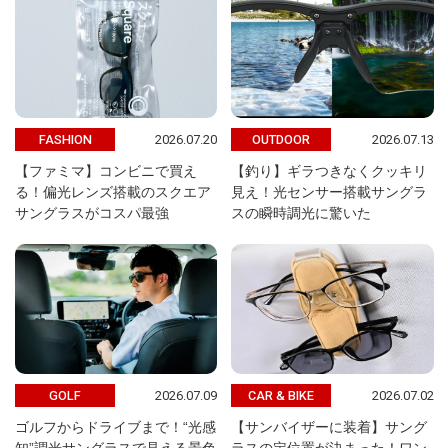
2026.07.20
2026.07.13
FASHION
OUTDOOR
【ファミマ】コンビニで買え
【釣り】ギラつきなくクッキリ
る！偏光レンズ搭載のスクエア
見え！光センサー搭載サングラ
サングラスがコスパ最強
スの瞬時調光に驚いた
2026.07.09
2026.07.02
GOLF
CAR & BIKE
ゴルフからドライブまで！“光感
【サンバイザーに装着】サング