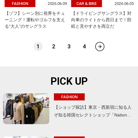
2026.06.09
2026.06.05
FASHION
CAR & BIKE
【ゾフ】シーン別に視界をチュ
【ドライビングサングラス】対
ーニング！運転やゴルフを支え
向車のライトから西日まで！防
る“大人”のサングラス
眩と見やすさを両立だ
1
2
3
4
PICK UP
FASHION
【ショップ探訪】東京・西新宿に知る人
ぞ知る韓国セレクトショップ「Nation…