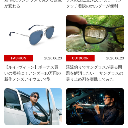
知”調光サングラスで見える景色
ラスの定位置が決まった！ワン
が変わる
タッチ着脱のホルダーが便利
2026.06.23
2026.06.23
FASHION
OUTDOOR
【ルイ･ヴィトン】ボーナス買
渓流釣りでサングラスが曇る問
いの候補に！アンダー10万円の
題を解消したい！ サングラスの
新作メンズアイウェア4型
曇り止め剤を実践してみた