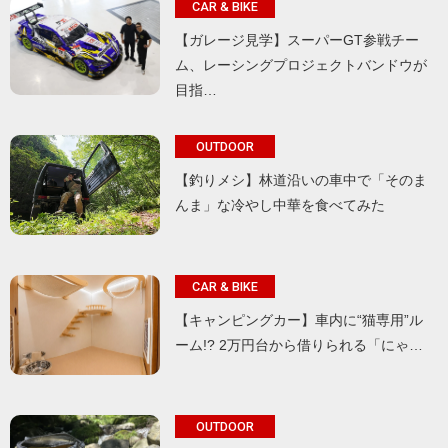
CAR & BIKE
【ガレージ見学】スーパーGT参戦チー
ム、レーシングプロジェクトバンドウが
目指…
OUTDOOR
【釣りメシ】林道沿いの車中で「そのま
んま」な冷やし中華を食べてみた
CAR & BIKE
【キャンピングカー】車内に“猫専用”ル
ーム!? 2万円台から借りられる「にゃ…
OUTDOOR