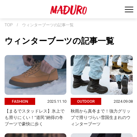
TOP
/
ウィンターブーツの記事一覧
ウィンターブーツの記事一覧
2025.11.10
2024.09.08
FASHION
OUTDOOR
【まるでスタッドレス】氷上で
秋雨から真冬まで！強力グリッ
も滑りにくい！“道民”納得の冬
プで滑りづらい雪国生まれのウ
ブーツで豪快に歩く
ィンターブーツ