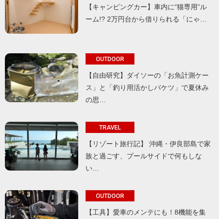
【キャンピングカー】車内に“猫専用”ル
ーム!? 2万円台から借りられる「にゃ…
OUTDOOR
【自由研究】ダイソーの「お魚計測ケー
ス」と「釣り用活かしバケツ」で夏休み
の思…
TRAVEL
【リゾート旅行記】 沖縄・伊良部島で家
族と過ごす、プールサイドで何もしな
い…
OUTDOOR
【工具】愛車のメンテにも！8機能を集