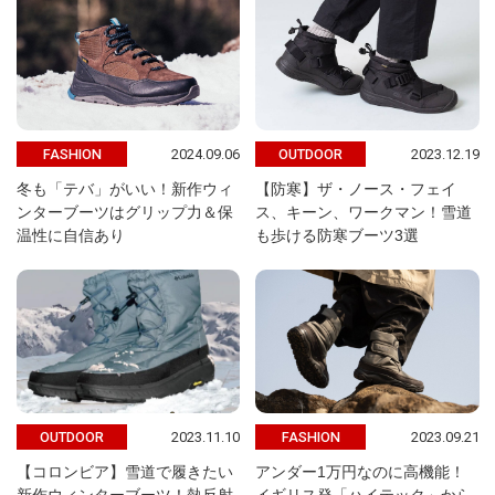
2024.09.06
2023.12.19
FASHION
OUTDOOR
冬も「テバ」がいい！新作ウィ
【防寒】ザ・ノース・フェイ
ンターブーツはグリップ力＆保
ス、キーン、ワークマン！雪道
温性に自信あり
も歩ける防寒ブーツ3選
2023.11.10
2023.09.21
OUTDOOR
FASHION
【コロンビア】雪道で履きたい
アンダー1万円なのに高機能！