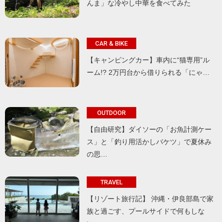
んま」な冷やし中華を食べてみた
CAR & BIKE
【キャンピングカー】車内に“猫専用”ル
ーム!? 2万円台から借りられる「にゃ…
OUTDOOR
【自由研究】ダイソーの「お魚計測ケー
ス」と「釣り用活かしバケツ」で夏休み
の思…
TRAVEL
【リゾート旅行記】 沖縄・伊良部島で家
族と過ごす、プールサイドで何もしな