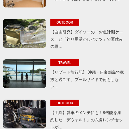
OUTDOOR
【自由研究】ダイソーの「お魚計測ケー
ス」と「釣り用活かしバケツ」で夏休み
の思…
TRAVEL
【リゾート旅行記】 沖縄・伊良部島で家
族と過ごす、プールサイドで何もしな
い…
OUTDOOR
【工具】愛車のメンテにも！8機能を集
約した「デウォルト」の六角レンチセッ
トが…