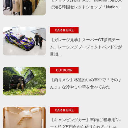
ぞ知る韓国セレクトショップ「Nation…
CAR & BIKE
【ガレージ見学】スーパーGT参戦チー
ム、レーシングプロジェクトバンドウが
目指…
OUTDOOR
【釣りメシ】林道沿いの車中で「そのま
んま」な冷やし中華を食べてみた
CAR & BIKE
【キャンピングカー】車内に“猫専用”ル
ーム!? 2万円台から借りられる「にゃ…