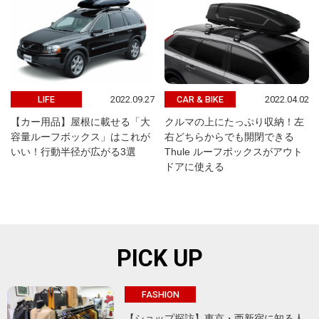
2022.09.27
2022.04.02
LIFE
CAR & BIKE
【カー用品】屋根に載せる「大
クルマの上にたっぷり収納！左
容量ルーフボックス」はこれが
右どちらからでも開閉できる
いい！行動半径が広がる3選
Thule ルーフボックスがアウト
ドアに使える
PICK UP
FASHION
【ショップ探訪】東京・西新宿に知る人