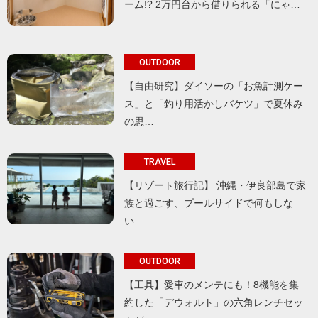
ーム!? 2万円台から借りられる「にゃ…
OUTDOOR
【自由研究】ダイソーの「お魚計測ケー
ス」と「釣り用活かしバケツ」で夏休み
の思…
TRAVEL
【リゾート旅行記】 沖縄・伊良部島で家
族と過ごす、プールサイドで何もしな
い…
OUTDOOR
【工具】愛車のメンテにも！8機能を集
約した「デウォルト」の六角レンチセッ