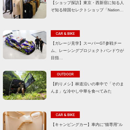
【ショップ探訪】東京・西新宿に知る人
ぞ知る韓国セレクトショップ「Nation…
CAR & BIKE
【ガレージ見学】スーパーGT参戦チー
ム、レーシングプロジェクトバンドウが
目指…
OUTDOOR
【釣りメシ】林道沿いの車中で「そのま
んま」な冷やし中華を食べてみた
CAR & BIKE
【キャンピングカー】車内に“猫専用”ル