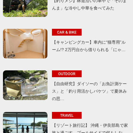
【釣りメシ】林道沿いの車中で「そのま
んま」な冷やし中華を食べてみた
CAR & BIKE
【キャンピングカー】車内に“猫専用”ル
ーム!? 2万円台から借りられる「にゃ…
OUTDOOR
【自由研究】ダイソーの「お魚計測ケー
ス」と「釣り用活かしバケツ」で夏休み
の思…
TRAVEL
【リゾート旅行記】 沖縄・伊良部島で家
族と過ごす、プールサイドで何もしな