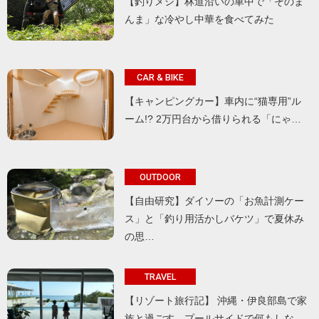
【釣りメシ】林道沿いの車中で「そのま
んま」な冷やし中華を食べてみた
CAR & BIKE
【キャンピングカー】車内に“猫専用”ル
ーム!? 2万円台から借りられる「にゃ…
OUTDOOR
【自由研究】ダイソーの「お魚計測ケー
ス」と「釣り用活かしバケツ」で夏休み
の思…
TRAVEL
【リゾート旅行記】 沖縄・伊良部島で家
族と過ごす、プールサイドで何もしな