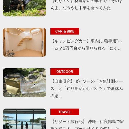
【釣りメシ】林道沿いの車中で「そのま
んま」な冷やし中華を食べてみた
CAR & BIKE
【キャンピングカー】車内に“猫専用”ル
ーム!? 2万円台から借りられる「にゃ…
OUTDOOR
【自由研究】ダイソーの「お魚計測ケー
ス」と「釣り用活かしバケツ」で夏休み
の思…
TRAVEL
【リゾート旅行記】 沖縄・伊良部島で家
族と過ごす、プールサイドで何もしな