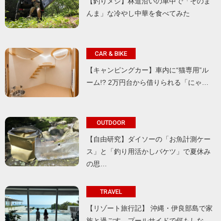
【釣りメシ】林道沿いの車中で「そのま
んま」な冷やし中華を食べてみた
CAR & BIKE
【キャンピングカー】車内に“猫専用”ル
ーム!? 2万円台から借りられる「にゃ…
OUTDOOR
【自由研究】ダイソーの「お魚計測ケー
ス」と「釣り用活かしバケツ」で夏休み
の思…
TRAVEL
【リゾート旅行記】 沖縄・伊良部島で家
族と過ごす、プールサイドで何もしな